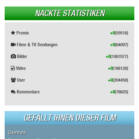
NACKTE STATISTIKEN
Promis
+0
(59518)
Filme & TV-Sendungen
+0
(64097)
Bilder
+0
(1007077)
Video
+0
(188128)
User
+0
(204450)
Kommentare
+0
(76625)
GEFÄLLT IHNEN DIESER FILM
Genres