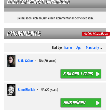
EINEN KOMMENTAR HINZUFÜGEN
Sie müssen sich an, um einen Kommentar angemeldet sein.
PROMINENTE
Auftritt hinzufügen
Sort by:
Name
Age
Popularity
Sofie Gråbøl
NA
(20 years)
3 BILDER 1 CLIPS
Stine Bierlich
NA
(22 years)
HINZUFÜGEN