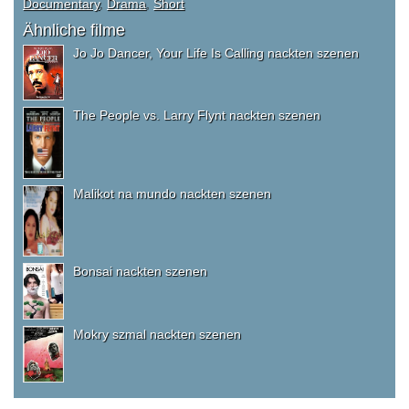
Documentary
,
Drama
,
Short
Ähnliche filme
Jo Jo Dancer, Your Life Is Calling nackten szenen
The People vs. Larry Flynt nackten szenen
Malikot na mundo nackten szenen
Bonsai nackten szenen
Mokry szmal nackten szenen