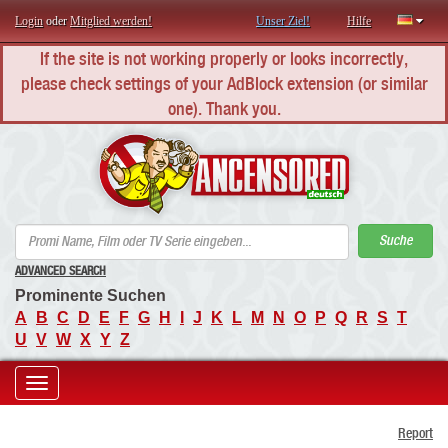
Login
oder
Mitglied werden!
Unser Ziel!
Hilfe
If the site is not working properly or looks incorrectly,
please check settings of your AdBlock extension (or similar
one). Thank you.
AN
Suche
ADVANCED SEARCH
Prominente Suchen
A
B
C
D
E
F
G
H
I
J
K
L
M
N
O
P
Q
R
S
T
U
V
W
X
Y
Z
Toggle
Report
navigation