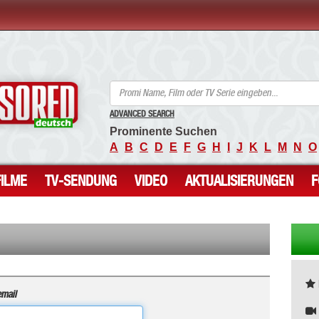
ANCENSORED - Unzensierte Nackte Prominente
ADVANCED SEARCH
Prominente Suchen
A
B
C
D
E
F
G
H
I
J
K
L
M
N
O
FILME
TV-SENDUNG
VIDEO
AKTUALISIERUNGEN
mail