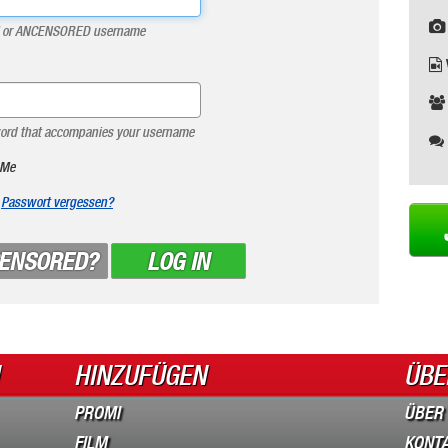
il or ANCENSORED username
ord that accompanies your username
 Me
Passwort vergessen?
CENSORED?
LOG IN
HINZUFÜGEN
ÜBE
PROMI
ÜBER
FILM
KONT