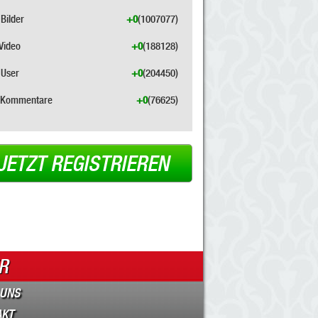
Bilder
+0
(1007077)
Video
+0
(188128)
User
+0
(204450)
Kommentare
+0
(76625)
JETZT REGISTRIEREN
R
 UNS
AKT