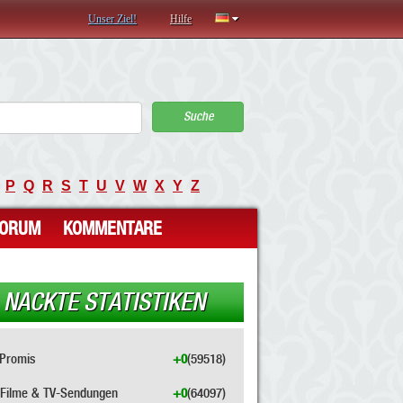
Unser Ziel!
Hilfe
Suche
P
Q
R
S
T
U
V
W
X
Y
Z
FORUM
KOMMENTARE
NACKTE STATISTIKEN
Promis
+0
(59518)
Filme & TV-Sendungen
+0
(64097)