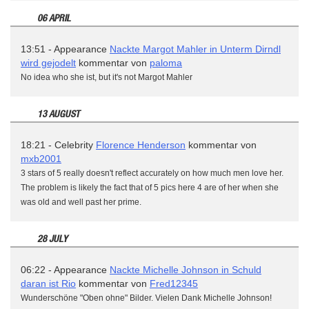
06 APRIL
13:51 - Appearance
Nackte Margot Mahler in Unterm Dirndl
wird gejodelt
kommentar von
paloma
No idea who she ist, but it's not Margot Mahler
13 AUGUST
18:21 - Celebrity
Florence Henderson
kommentar von
mxb2001
3 stars of 5 really doesn't reflect accurately on how much men love her.
The problem is likely the fact that of 5 pics here 4 are of her when she
was old and well past her prime.
28 JULY
06:22 - Appearance
Nackte Michelle Johnson in Schuld
daran ist Rio
kommentar von
Fred12345
Wunderschöne "Oben ohne" Bilder. Vielen Dank Michelle Johnson!