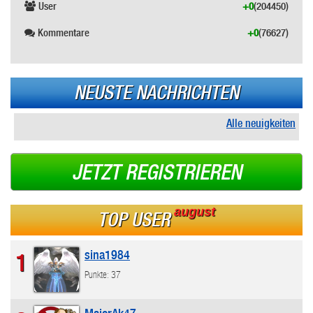
User
+0
(204450)
Kommentare
+0
(76627)
NEUSTE NACHRICHTEN
Alle neuigkeiten
JETZT REGISTRIEREN
august
TOP USER
sina1984
1
Punkte: 37