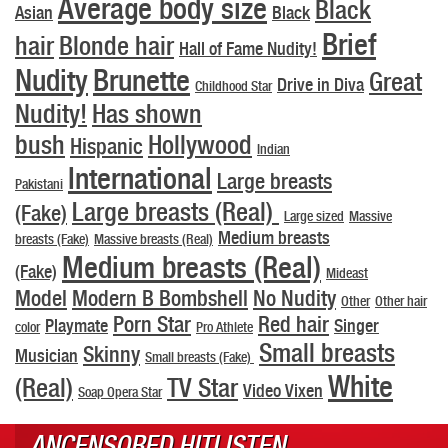
Average body size
Black
Asian
Black
Brief
hair
Blonde hair
Hall of Fame Nudity!
Nudity
Brunette
Great
Drive in Diva
Childhood Star
Nudity!
Has shown
bush
Hollywood
Hispanic
Indian
International
Large breasts
Pakistani
Large breasts (Real)
(Fake)
Large sized
Massive
Medium breasts
breasts (Fake)
Massive breasts (Real)
Medium breasts (Real)
(Fake)
Mideast
Model
Modern B Bombshell
No Nudity
Other
Other hair
Porn Star
Red hair
Playmate
Singer
color
Pro Athlete
Small breasts
Skinny
Musician
Small breasts (Fake)
White
(Real)
TV Star
Video Vixen
Soap Opera Star
ANCENSORED HITLISTEN