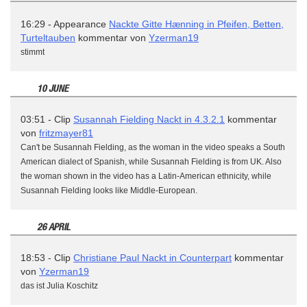
16:29 - Appearance
Nackte Gitte Hænning in Pfeifen, Betten,
Turteltauben
kommentar von
Yzerman19
stimmt
10 JUNE
03:51 - Clip
Susannah Fielding Nackt in 4.3.2.1
kommentar
von
fritzmayer81
Can't be Susannah Fielding, as the woman in the video speaks a South
American dialect of Spanish, while Susannah Fielding is from UK. Also
the woman shown in the video has a Latin-American ethnicity, while
Susannah Fielding looks like Middle-European.
26 APRIL
18:53 - Clip
Christiane Paul Nackt in Counterpart
kommentar
von
Yzerman19
das ist Julia Koschitz