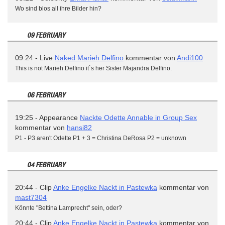
Wo sind blos all ihre Bilder hin?
09 FEBRUARY
09:24 - Live
Naked Marieh Delfino
kommentar von
Andi100
This is not Marieh Delfino it`s her Sister Majandra Delfino.
06 FEBRUARY
19:25 - Appearance
Nackte Odette Annable in Group Sex
kommentar von
hansi82
P1 - P3 aren't Odette P1 + 3 = Christina DeRosa P2 = unknown
04 FEBRUARY
20:44 - Clip
Anke Engelke Nackt in Pastewka
kommentar von
mast7304
Könnte "Bettina Lamprecht" sein, oder?
20:44 - Clip
Anke Engelke Nackt in Pastewka
kommentar von