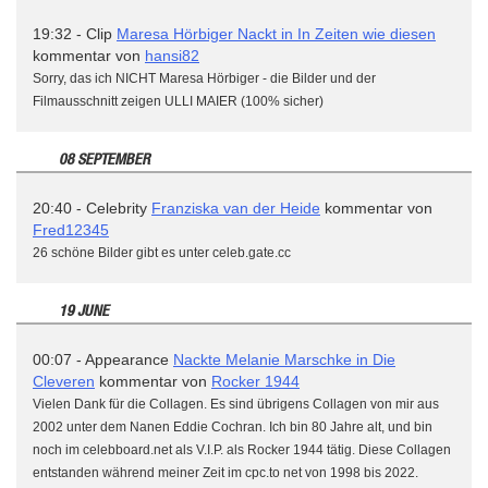
19:32 - Clip
Maresa Hörbiger Nackt in In Zeiten wie diesen
kommentar von
hansi82
Sorry, das ich NICHT Maresa Hörbiger - die Bilder und der
Filmausschnitt zeigen ULLI MAIER (100% sicher)
08 SEPTEMBER
20:40 - Celebrity
Franziska van der Heide
kommentar von
Fred12345
26 schöne Bilder gibt es unter celeb.gate.cc
19 JUNE
00:07 - Appearance
Nackte Melanie Marschke in Die
Cleveren
kommentar von
Rocker 1944
Vielen Dank für die Collagen. Es sind übrigens Collagen von mir aus
2002 unter dem Nanen Eddie Cochran. Ich bin 80 Jahre alt, und bin
noch im celebboard.net als V.I.P. als Rocker 1944 tätig. Diese Collagen
entstanden während meiner Zeit im cpc.to net von 1998 bis 2022.