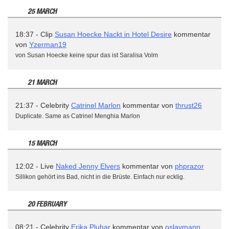
25 MARCH
18:37 - Clip
Susan Hoecke Nackt in Hotel Desire
kommentar
von
Yzerman19
von Susan Hoecke keine spur das ist Saralisa Volm
21 MARCH
21:37 - Celebrity
Catrinel Marlon
kommentar von
thrust26
Duplicate. Same as Catrinel Menghia Marlon
15 MARCH
12:02 - Live
Naked Jenny Elvers
kommentar von
phprazor
Sillikon gehört ins Bad, nicht in die Brüste. Einfach nur ecklig.
20 FEBRUARY
08:21 - Celebrity
Erika Pluhar
kommentar von
oslavmann