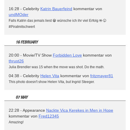
16:28 - Celebrity
Katrin Bauerfeind
kommentar von
undMOder
Falls Katrin das jemals liest 😁 wünsche ich ihr viel Erfolg 🤟😜
#Piratmitschwert
16 FEBRUARY
20:00 - Movie/TV Show
Forbidden Love
kommentar von
thrust26
Julia Brendler was 15 when the move was shot. Do the math.
04:38 - Celebrity
Helen Vita
kommentar von
fritzmayer81
This photo doesn't show Helen Vita, but Ingrid Steeger.
07 MAY
22:28 - Appearance
Nackte Vica Kerekes in Men in Hope
kommentar von
Fred12345
Amazing!