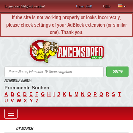
Login
oder
Mitglied werden!
Unser Ziel!
Hilfe
If the site is not working properly or looks incorrectly,
please check settings of your AdBlock extension (or similar
one). Thank you.
AN
Suche
ADVANCED SEARCH
Prominente Suchen
A
B
C
D
E
F
G
H
I
J
K
L
M
N
O
P
Q
R
S
T
U
V
W
X
Y
Z
Toggle
07 MARCH
navigation