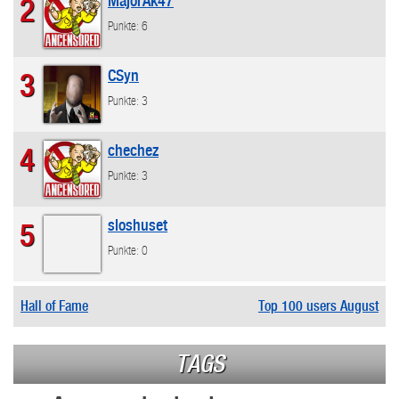
MajorAk47
2
Punkte: 6
CSyn
3
Punkte: 3
chechez
4
Punkte: 3
sloshuset
5
Punkte: 0
Hall of Fame
Top 100 users August
TAGS