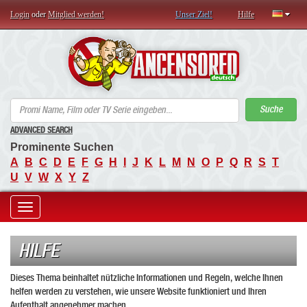
Login
oder
Mitglied werden!
Unser Ziel!
Hilfe
AN
Suche
ADVANCED SEARCH
Prominente Suchen
A
B
C
D
E
F
G
H
I
J
K
L
M
N
O
P
Q
R
S
T
U
V
W
X
Y
Z
Toggle
navigation
HILFE
Dieses Thema beinhaltet nützliche Informationen und Regeln, welche Ihnen
helfen werden zu verstehen, wie unsere Website funktioniert und Ihren
Aufenthalt angenehmer machen.