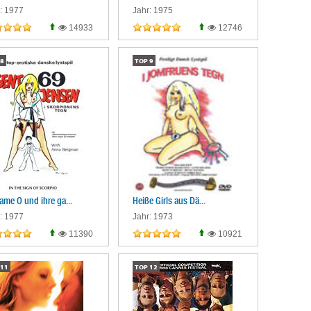
: 1977
Jahr: 1975
14933
12746
8
TOP
9
me O und ihre ga...
Heiße Girls aus Dä...
: 1977
Jahr: 1973
11390
10921
11
TOP
12