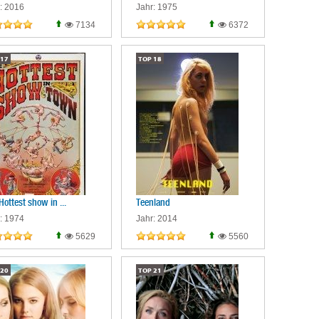
: 2016
Jahr: 1975
7134
6372
17
TOP
18
Hottest show in ...
Teenland
: 1974
Jahr: 2014
5629
5560
20
TOP
21