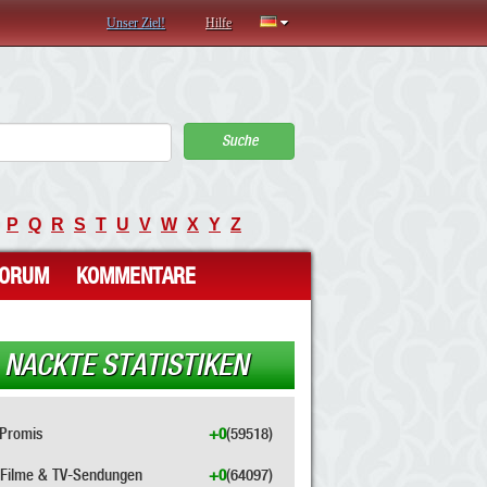
Unser Ziel!
Hilfe
Suche
P
Q
R
S
T
U
V
W
X
Y
Z
FORUM
KOMMENTARE
NACKTE STATISTIKEN
Promis
+0
(59518)
Filme & TV-Sendungen
+0
(64097)