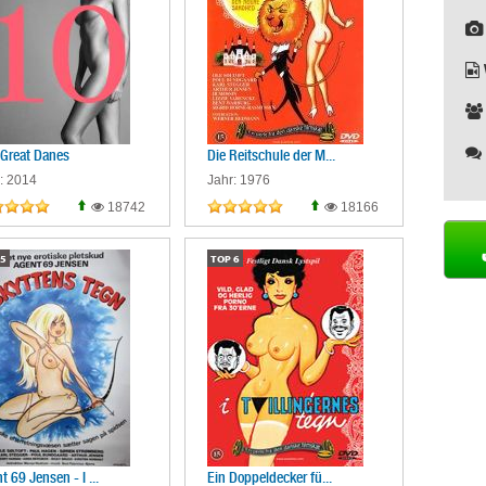
Great Danes
Die Reitschule der M...
: 2014
Jahr: 1976
18742
18166
5
TOP
6
t 69 Jensen - I ...
Ein Doppeldecker fü...