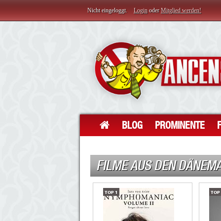
Nicht eingeloggt.
Login
oder
Mitglied werden!
BLOG
PROMINENTE
FILME AUS DEN DÄNEM
TOP
1
TOP