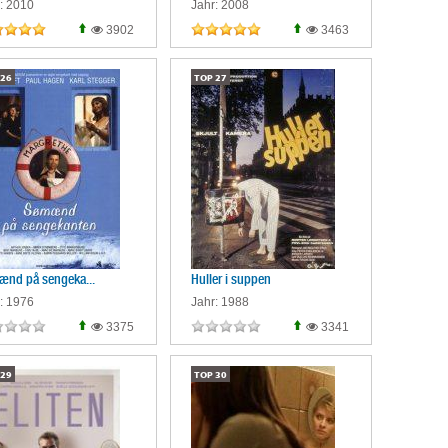
: 2010
Jahr: 2008
3902
3463
26
TOP
27
nd på sengeka...
Huller i suppen
: 1976
Jahr: 1988
3375
3341
29
TOP
30