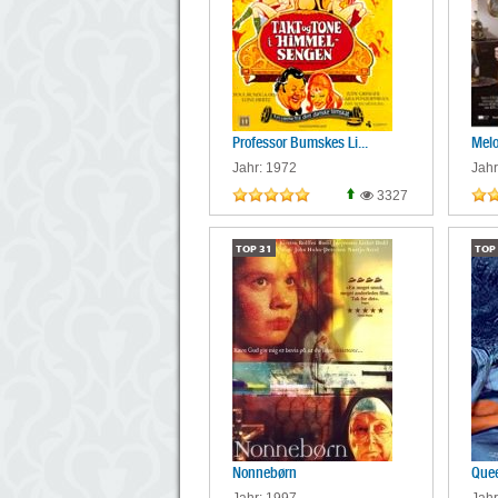
Professor Bumskes Li...
Mel
Jahr: 1972
Jahr
3327
TOP
31
TOP
Nonnebørn
Quee