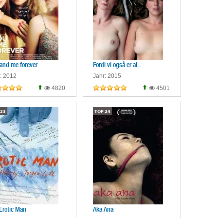
and me forever
Fordi vi også er al...
: 2012
Jahr: 2015
4820
4501
23
TOP
24
Erotic Man
Aka Ana