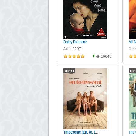
Daisy Diamond
All 
Jahr: 2007
Jahr
10646
TOP
13
TOP
Threesome (En, to, t...
The