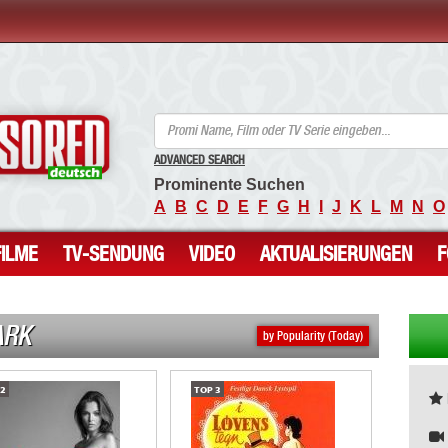
ANCENSORED - Unzensierte Nackte Prominente
ADVANCED SEARCH
Prominente Suchen
A
B
C
D
E
F
G
H
I
J
K
L
M
N
O
FILME
TV-SENDUNG
VIDEO
AKTUALISIERUNGEN
ARK
by Popularity (Today)
2
TOP
3