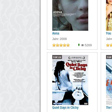
Anna
You 
Jahr: 2009
Jahr
5269
TOP
22
TOP
Quiet Days in Clichy
The 