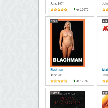
Jahr: 1974
Jahr
15670
TOP
7
TOP
Blachman
Mada
Jahr: 2013
Jahr
12539
TOP
10
TOP