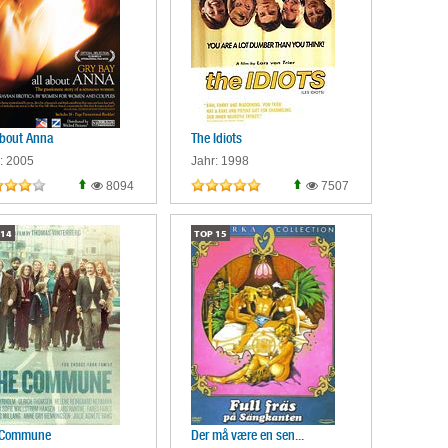
About Anna
The Idiots
: 2005
Jahr: 1998
8094
7507
14
TOP
15
 Commune
Der må være en sen...