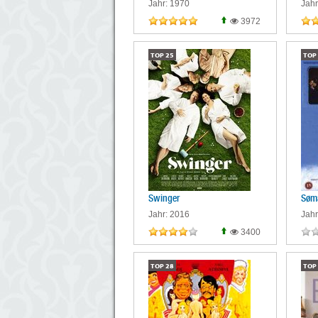
Jahr: 1970
Jahr
3972
TOP
25
TOP
Swinger
Sømæ
Jahr: 2016
Jahr
3400
TOP
28
TOP