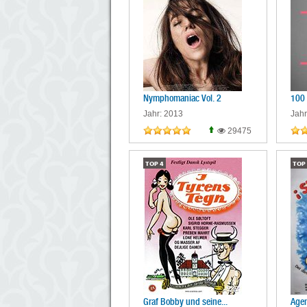
Nymphomaniac Vol. 2
100 
Jahr: 2013
Jahr
29475
TOP
4
TOP
Graf Bobby und seine...
Agen