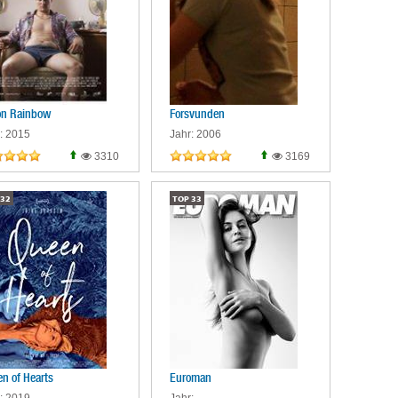
on Rainbow
Forsvunden
: 2015
Jahr: 2006
3310
3169
32
TOP
33
n of Hearts
Euroman