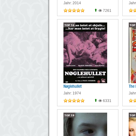
Jahr: 2014
Jahr
7261
TOP
16
TOP
Nøglehullet
The 
Jahr: 1974
Jahr
6331
TOP
19
TOP