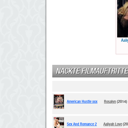
Aali
NACKTE FILMAUFTRITTE
American Hustle xxx
Rosalyn
(2014)
Sex And Romance 2
Aaliyah Love
(20