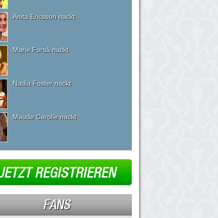
Anita Ericsson nackt
Marie Forså nackt
Nadia Foster nackt
Maude Carolle nackt
JETZT REGISTRIEREN
FANS