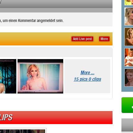
N
n, um einen Kommentar angemeldet sein.
Add Live post
More
More ...
15 pics 0 clips
LIPS