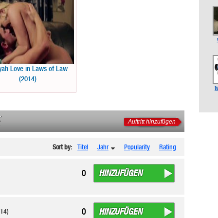
yah Love in Laws of Law
(2014)
t
Auftritt hinzufügen
Sort by:
Titel
Jahr
Popularity
Rating
HINZUFÜGEN
0
HINZUFÜGEN
0
14)