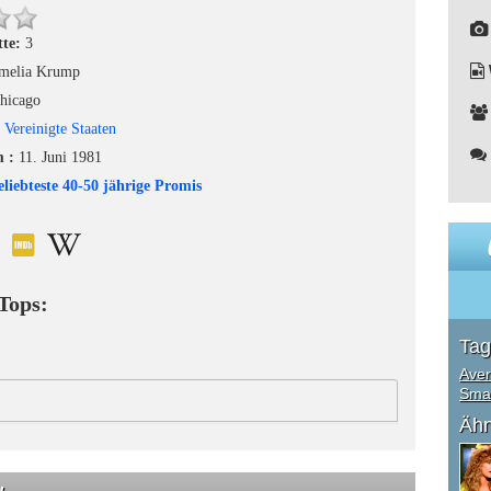
tte:
3
melia Krump
hicago
:
Vereinigte Staaten
m :
11. Juni 1981
eliebteste 40-50 jährige Promis
Tops:
Tag
Aver
Smal
Ähn