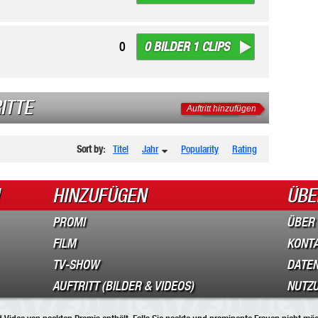
0 BILDER 1 CLIPS
0
ITTE
Auftritt hinzufügen
Sort by:
Titel
Jahr
Popularity
Rating
HINZUFÜGEN
ÜBE
PROMI
ÜBER
FILM
KONT
TV-SHOW
DATEN
AUFTRITT (BILDER & VIDEOS)
NUTZ