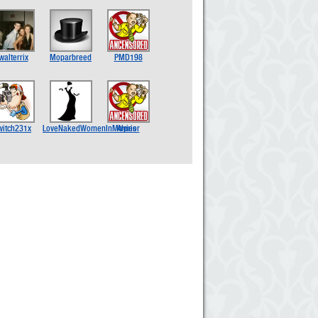
walterrix
Moparbreed
PMD198
witch231x
LoveNakedWomenInMovies
Alprior