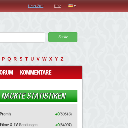
Unser Ziel!
Hilfe
Suche
P
Q
R
S
T
U
V
W
X
Y
Z
FORUM
KOMMENTARE
NACKTE STATISTIKEN
Promis
+0
(59518)
Filme & TV-Sendungen
+0
(64097)