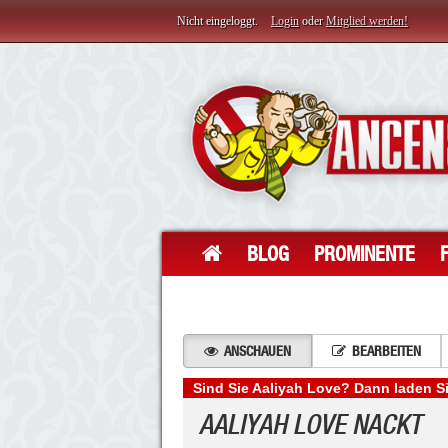
Nicht eingeloggt.
Login
oder
Mitglied werden!
BLOG
PROMINENTE
ANSCHAUEN
BEARBEITEN
Sind Sie Aaliyah Love? Dann laden Si
AALIYAH LOVE NACKT