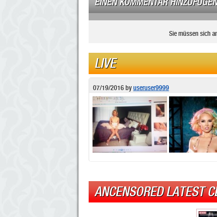
EINEN KOMMENTAR HINZUFÜGE
Sie müssen sich a
LIVE
07/19/2016
by
useruser9999
ANCENSORED LATEST C