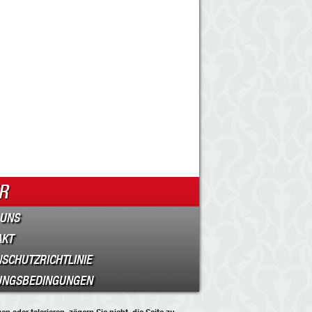
R
 UNS
AKT
SCHUTZRICHTLINIE
UNGSBEDINGUNGEN