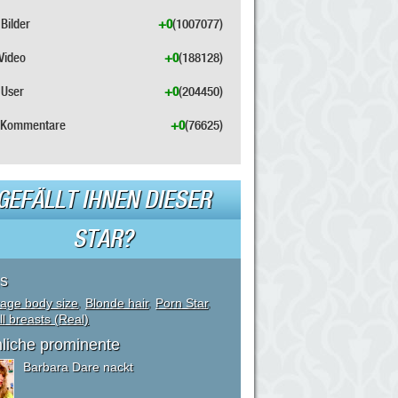
Bilder
+0
(1007077)
Video
+0
(188128)
User
+0
(204450)
Kommentare
+0
(76625)
GEFÄLLT IHNEN DIESER
STAR?
s
age body size
,
Blonde hair
,
Porn Star
,
l breasts (Real)
liche prominente
Barbara Dare nackt