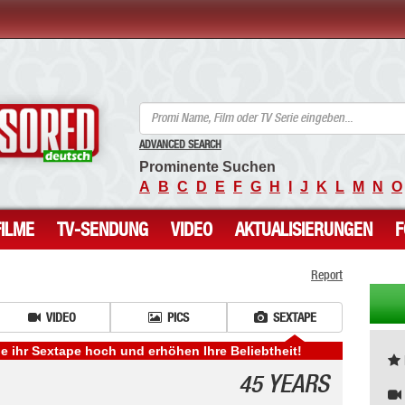
ANCENSORED - Unzensierte Nackte Prominente
ADVANCED SEARCH
Prominente Suchen
A
B
C
D
E
F
G
H
I
J
K
L
M
N
O
FILME
TV-SENDUNG
VIDEO
AKTUALISIERUNGEN
Report
VIDEO
PICS
SEXTAPE
e ihr Sextape hoch und erhöhen Ihre Beliebtheit!
45 YEARS