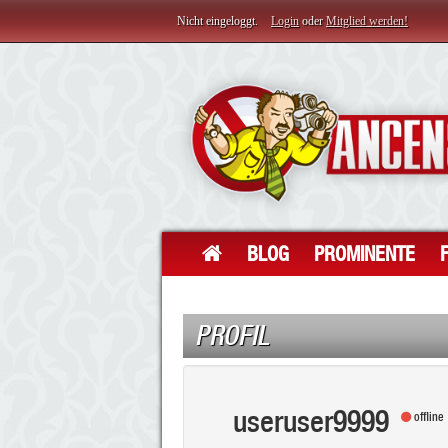
Nicht eingeloggt.
Login
oder
Mitglied werden!
BLOG
PROMINENTE
PROFIL
useruser9999
offline