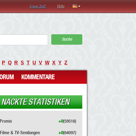
Unser Ziel!
Hilfe
Suche
P
Q
R
S
T
U
V
W
X
Y
Z
FORUM
KOMMENTARE
NACKTE STATISTIKEN
Promis
+0
(59518)
Filme & TV-Sendungen
+0
(64097)