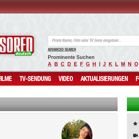
ANCENSORED - Unzensierte Nackte Prominente
ADVANCED SEARCH
Prominente Suchen
A
B
C
D
E
F
G
H
I
J
K
L
M
N
O
FILME
TV-SENDUNG
VIDEO
AKTUALISIERUNGEN