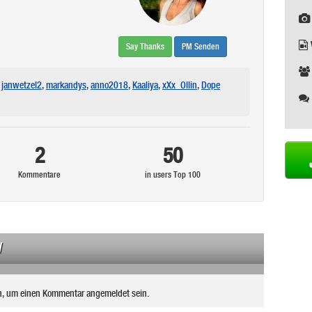
Say Thanks
PM Senden
janwetzel2
,
markandys
,
anno2018
,
Kaaliya
,
xXx_Ollin
,
Dope
2
50
Kommentare
in users Top 100
N
n, um einen Kommentar angemeldet sein.