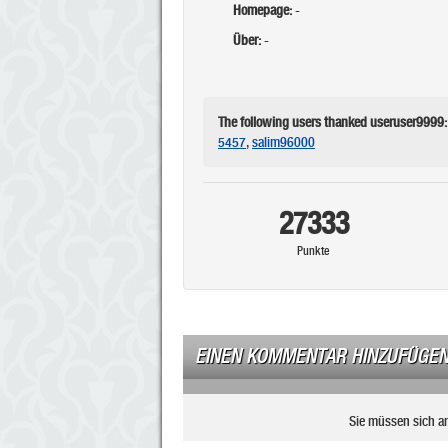
Homepage:
-
Über:
-
The following users thanked useruser9999:
5457
,
salim96000
27333
Punkte
EINEN KOMMENTAR HINZUFÜGE
Sie müssen sich a