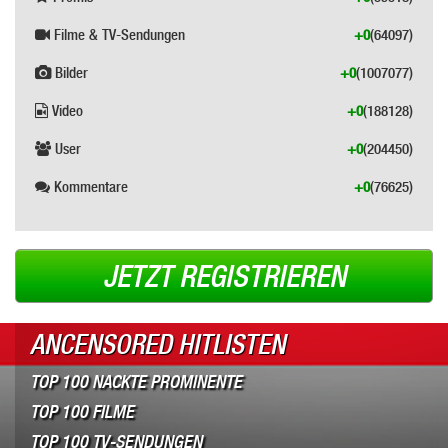
Filme & TV-Sendungen
+0
(64097)
Bilder
+0
(1007077)
Video
+0
(188128)
User
+0
(204450)
Kommentare
+0
(76625)
JETZT REGISTRIEREN
ANCENSORED HITLISTEN
TOP 100 NACKTE PROMINENTE
TOP 100 FILME
TOP 100 TV-SENDUNGEN