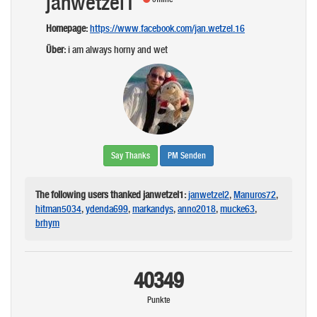
janwetzel1
Homepage:
https://www.facebook.com/jan.wetzel.16
Über:
i am always horny and wet
Say Thanks
PM Senden
The following users thanked janwetzel1:
janwetzel2
,
Manuros72
,
hitman5034
,
ydenda699
,
markandys
,
anno2018
,
mucke63
,
brhym
40349
Punkte