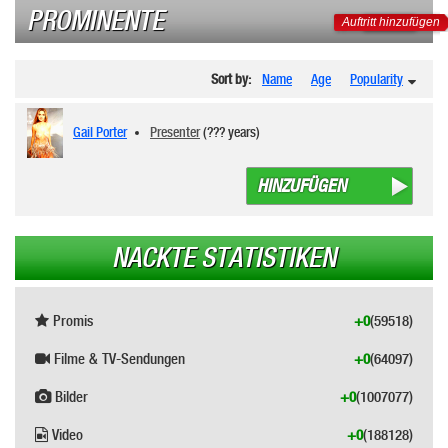
PROMINENTE
Auftritt hinzufügen
Sort by:
Name
Age
Popularity
Gail Porter
Presenter
(??? years)
HINZUFÜGEN
NACKTE STATISTIKEN
Promis
+0
(59518)
Filme & TV-Sendungen
+0
(64097)
Bilder
+0
(1007077)
Video
+0
(188128)