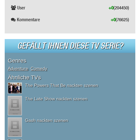
User
+0
(204450)
Kommentare
+0
(76625)
GEFÄLLT IHNEN DIESE TV SERIE?
Genres
Adventure
,
Comedy
Ähnliche TVs
The Powers That Be nackten szenen
The Late Show nackten szenen
Gash nackten szenen