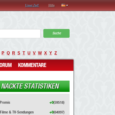
Unser Ziel!
Hilfe
Suche
P
Q
R
S
T
U
V
W
X
Y
Z
FORUM
KOMMENTARE
NACKTE STATISTIKEN
Promis
+0
(59518)
Filme & TV-Sendungen
+0
(64097)