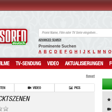
ANCENSORED - Unzensierte Nackte Prominente
ADVANCED SEARCH
Prominente Suchen
A
B
C
D
E
F
G
H
I
J
K
L
M
N
O
FILME
TV-SENDUNG
VIDEO
AKTUALISIERUNGEN
Report
ITEN
VIDEO
PICS
ACKTSZENEN