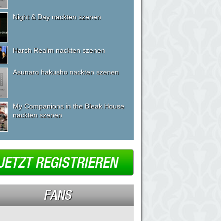
Night & Day nackten szenen
Harsh Realm nackten szenen
Asunaro hakusho nackten szenen
My Companions in the Bleak House
nackten szenen
JETZT REGISTRIEREN
FANS