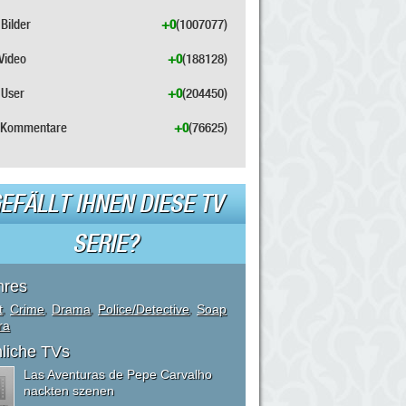
Bilder
+0
(1007077)
Video
+0
(188128)
User
+0
(204450)
Kommentare
+0
(76625)
EFÄLLT IHNEN DIESE TV
SERIE?
nres
t
,
Crime
,
Drama
,
Police/Detective
,
Soap
ra
liche TVs
Las Aventuras de Pepe Carvalho
nackten szenen