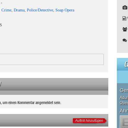
-
,
Crime
,
Drama
,
Police/Detective
,
Soap Opera
S
G
N
Ge
Adul
n, um einen Kommentar angemeldet sein.
Ope
Ähn
Auftritt hinzufügen