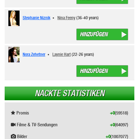
Stephanie Niznik
Nina Feeny
(36-40 years)
HINZUFÜGEN
Nora Zehetner
Laynie Hart
(22-26 years)
HINZUFÜGEN
NACKTE STATISTIKEN
Promis
+0
(59518)
Filme & TV-Sendungen
+0
(64097)
Bilder
+0
(1007077)