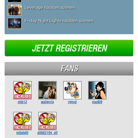
Leverage nackten szenen
Friday Night Lights nackten szenen
JETZT REGISTRIEREN
FANS
mib12
walterrix
cynod
mad69
mibdgl0
40882194_p0