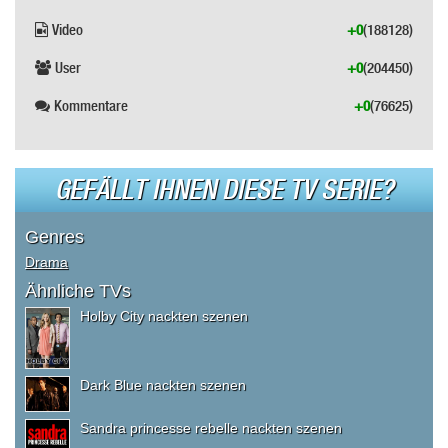
Video
+0
(188128)
User
+0
(204450)
Kommentare
+0
(76625)
GEFÄLLT IHNEN DIESE TV SERIE?
Genres
Drama
Ähnliche TVs
Holby City nackten szenen
Dark Blue nackten szenen
Sandra princesse rebelle nackten szenen