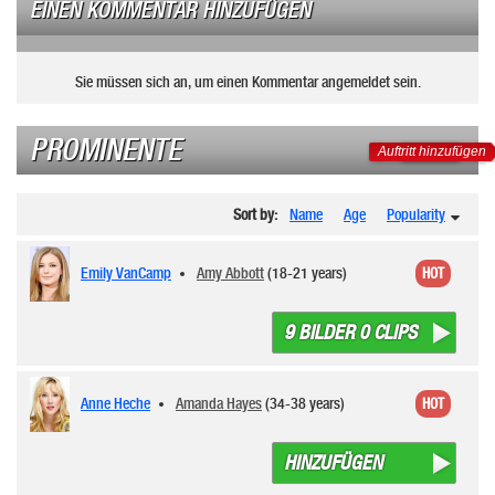
EINEN KOMMENTAR HINZUFÜGEN
Sie müssen sich an, um einen Kommentar angemeldet sein.
PROMINENTE
Auftritt hinzufügen
Sort by:
Name
Age
Popularity
Emily VanCamp
Amy Abbott
(18-21 years)
HOT
9 BILDER 0 CLIPS
Anne Heche
Amanda Hayes
(34-38 years)
HOT
HINZUFÜGEN