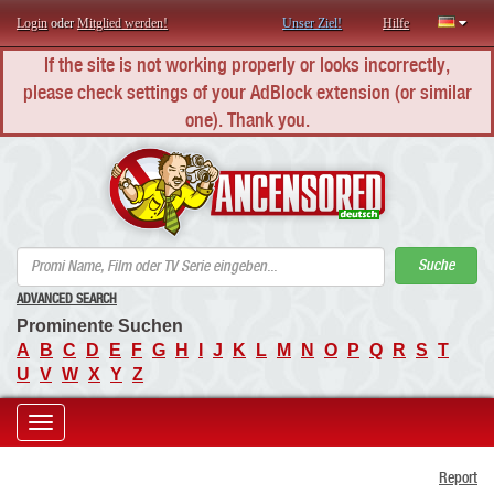
Login
oder
Mitglied werden!
Unser Ziel!
Hilfe
If the site is not working properly or looks incorrectly,
please check settings of your AdBlock extension (or similar
one). Thank you.
AN
Suche
ADVANCED SEARCH
Prominente Suchen
A
B
C
D
E
F
G
H
I
J
K
L
M
N
O
P
Q
R
S
T
U
V
W
X
Y
Z
Toggle
Report
navigation