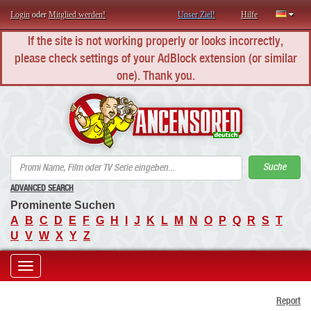
Login
oder
Mitglied werden!
Unser Ziel!
Hilfe
If the site is not working properly or looks incorrectly,
please check settings of your AdBlock extension (or similar
one). Thank you.
AN
Suche
ADVANCED SEARCH
Prominente Suchen
A
B
C
D
E
F
G
H
I
J
K
L
M
N
O
P
Q
R
S
T
U
V
W
X
Y
Z
Toggle
Report
navigation