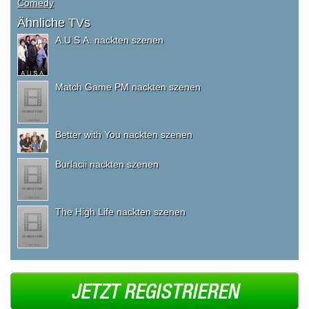
Comedy
Ähnliche TVs
A.U.S.A. nackten szenen
Match Game PM nackten szenen
Better with You nackten szenen
Burlacii nackten szenen
The High Life nackten szenen
JETZT REGISTRIEREN