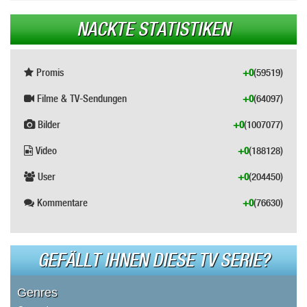
NACKTE STATISTIKEN
Promis
+0
(59519)
Filme & TV-Sendungen
+0
(64097)
Bilder
+0
(1007077)
Video
+0
(188128)
User
+0
(204450)
Kommentare
+0
(76630)
GEFÄLLT IHNEN DIESE TV SERIE?
Genres