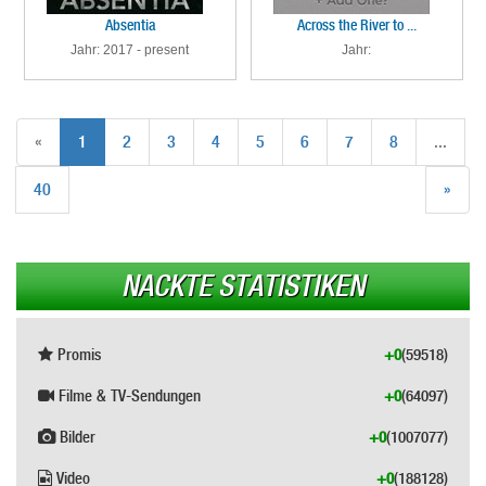
Absentia
Across the River to ...
Jahr: 2017 - present
Jahr:
«
1
2
3
4
5
6
7
8
...
40
»
NACKTE STATISTIKEN
Promis
+0
(59518)
Filme & TV-Sendungen
+0
(64097)
Bilder
+0
(1007077)
Video
+0
(188128)