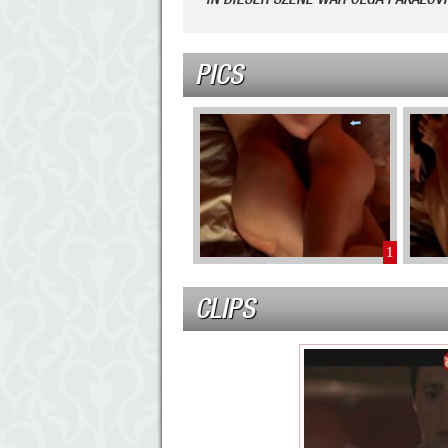
PICS
1
CLIPS