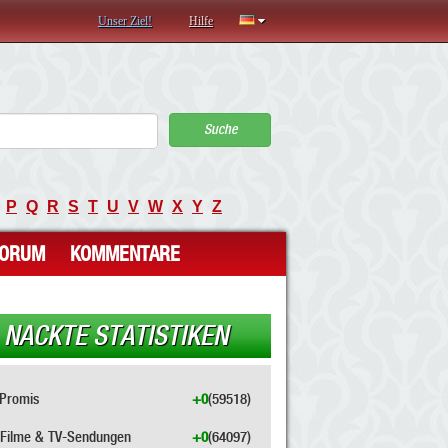
Unser Ziel!
Hilfe
Suche
P
Q
R
S
T
U
V
W
X
Y
Z
FORUM
KOMMENTARE
NACKTE STATISTIKEN
Promis
+0
(59518)
Filme & TV-Sendungen
+0
(64097)