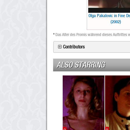
Olga Pakalovic in Fine De
(2002)
*
Das Alter des Promis während dieses Auftrittes w
Contributors
ALSO STARRING