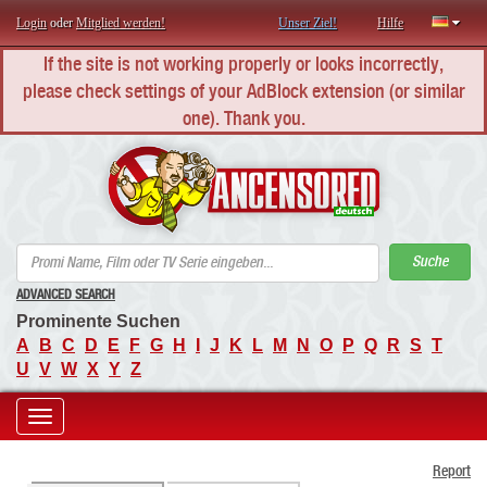
Login
oder
Mitglied werden!
Unser Ziel!
Hilfe
If the site is not working properly or looks incorrectly,
please check settings of your AdBlock extension (or similar
one). Thank you.
AN
Suche
ADVANCED SEARCH
Prominente Suchen
A
B
C
D
E
F
G
H
I
J
K
L
M
N
O
P
Q
R
S
T
U
V
W
X
Y
Z
Toggle
Report
navigation