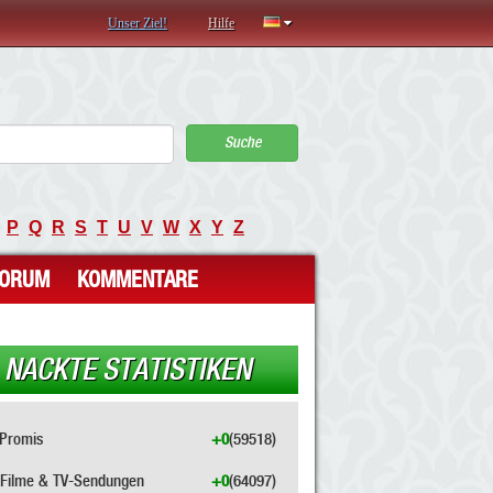
Unser Ziel!
Hilfe
Suche
P
Q
R
S
T
U
V
W
X
Y
Z
FORUM
KOMMENTARE
NACKTE STATISTIKEN
Promis
+0
(59518)
Filme & TV-Sendungen
+0
(64097)