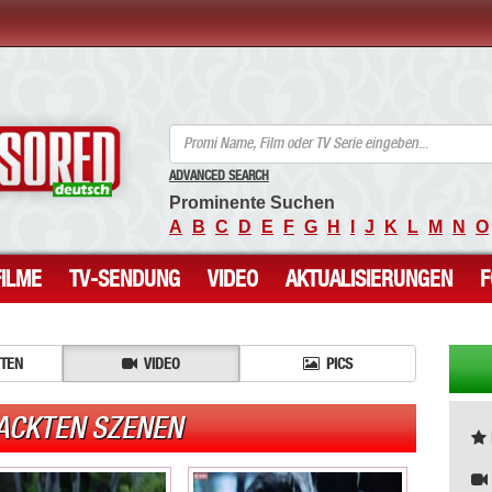
ANCENSORED - Unzensierte Nackte Prominente
ADVANCED SEARCH
Prominente Suchen
A
B
C
D
E
F
G
H
I
J
K
L
M
N
O
FILME
TV-SENDUNG
VIDEO
AKTUALISIERUNGEN
ITEN
VIDEO
PICS
NACKTEN SZENEN