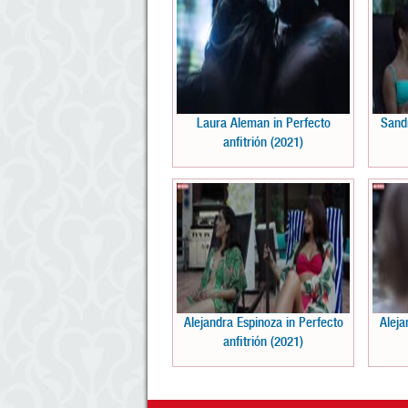
Laura Aleman in Perfecto
Sandr
anfitrión (2021)
Alejandra Espinoza in Perfecto
Aleja
anfitrión (2021)