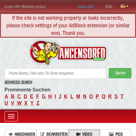
Login
oder
Mitglied werden!
Unser Ziel!
Hilfe
If the site is not working properly or looks incorrectly,
please check settings of your AdBlock extension (or similar
one). Thank you.
AN
Suche
ADVANCED SEARCH
Prominente Suchen
A
B
C
D
E
F
G
H
I
J
K
L
M
N
O
P
Q
R
S
T
U
V
W
X
Y
Z
Toggle
navigation
ANSCHAUEN
BEARBEITEN
VIDEO
PICS