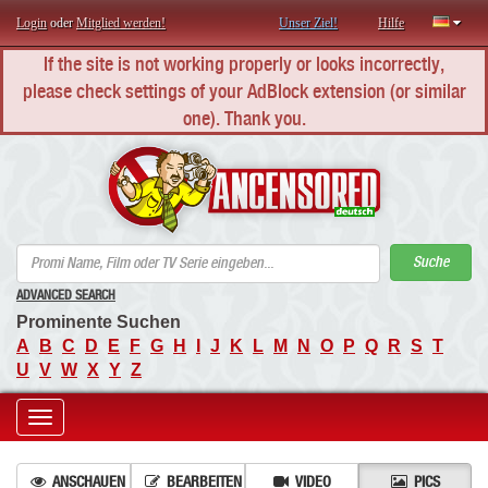
Login
oder
Mitglied werden!
Unser Ziel!
Hilfe
If the site is not working properly or looks incorrectly,
please check settings of your AdBlock extension (or similar
one). Thank you.
AN
Suche
ADVANCED SEARCH
Prominente Suchen
A
B
C
D
E
F
G
H
I
J
K
L
M
N
O
P
Q
R
S
T
U
V
W
X
Y
Z
Toggle
navigation
ANSCHAUEN
BEARBEITEN
VIDEO
PICS