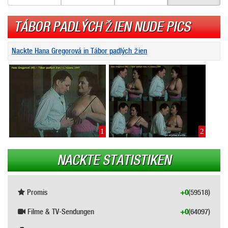
TÁBOR PADLÝCH ŽIEN NUDE PICS
Nackte Hana Gregorová in Tábor padlých žien
1
2
NACKTE STATISTIKEN
Promis
+0
(59518)
Filme & TV-Sendungen
+0
(64097)