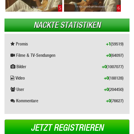
5
6
NACKTE STATISTIKEN
Promis
+1
(59519)
Filme & TV-Sendungen
+0
(64097)
Bilder
+0
(1007077)
Video
+0
(188128)
User
+0
(204450)
Kommentare
+0
(76627)
JETZT REGISTRIEREN