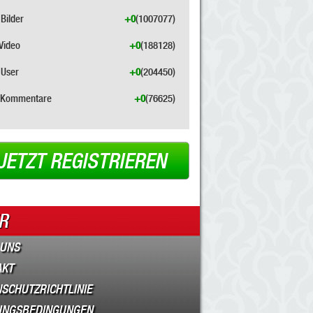
Bilder
+0
(1007077)
Video
+0
(188128)
User
+0
(204450)
Kommentare
+0
(76625)
JETZT REGISTRIEREN
R
 UNS
AKT
SCHUTZRICHTLINIE
UNGSBEDINGUNGEN