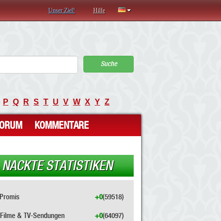
Unser Ziel!
Hilfe
Suche
P
Q
R
S
T
U
V
W
X
Y
Z
FORUM
KOMMENTARE
NACKTE STATISTIKEN
Promis
+0
(59518)
Filme & TV-Sendungen
+0
(64097)