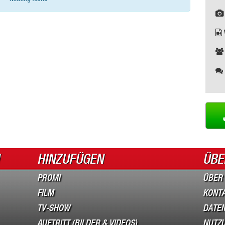
HINZUFÜGEN
ÜBE
PROMI
ÜBER
FILM
KONT
TV-SHOW
DATEN
AUFTRITT (BILDER & VIDEOS)
NUTZ