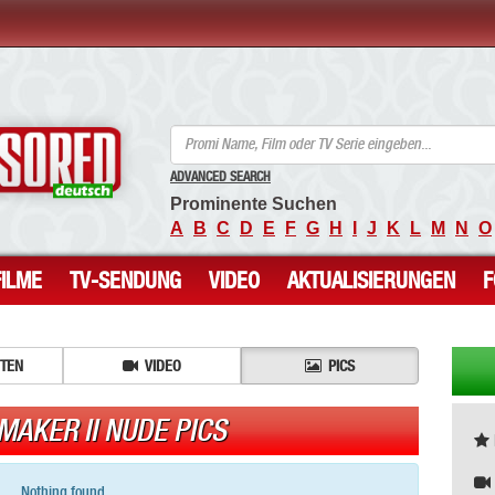
ANCENSORED - Unzensierte Nackte Prominente
ADVANCED SEARCH
Prominente Suchen
A
B
C
D
E
F
G
H
I
J
K
L
M
N
O
FILME
TV-SENDUNG
VIDEO
AKTUALISIERUNGEN
ITEN
VIDEO
PICS
MAKER II NUDE PICS
Nothing found