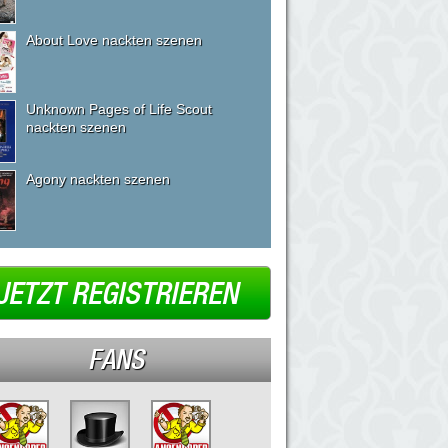
About Love nackten szenen
Unknown Pages of Life Scout
nackten szenen
Agony nackten szenen
JETZT REGISTRIEREN
FANS