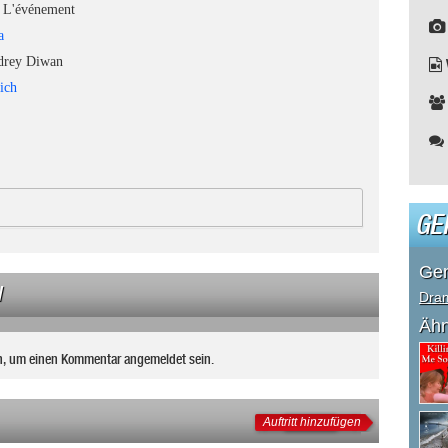
L'événement
a
rey Diwan
ich
GE
Ge
N
Dra
Ähn
n, um einen Kommentar angemeldet sein.
Auftritt hinzufügen