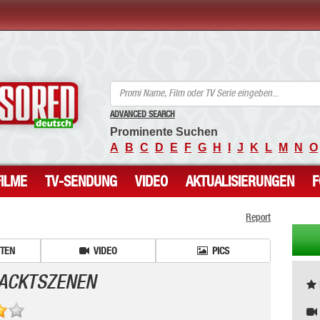
ANCENSORED - Unzensierte Nackte Prominente
ADVANCED SEARCH
Prominente Suchen
A
B
C
D
E
F
G
H
I
J
K
L
M
N
O
FILME
TV-SENDUNG
VIDEO
AKTUALISIERUNGEN
Report
ITEN
VIDEO
PICS
 NACKTSZENEN