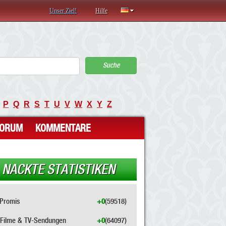
Unser Ziel!
Hilfe
Suche
P
Q
R
S
T
U
V
W
X
Y
Z
FORUM
KOMMENTARE
NACKTE STATISTIKEN
Promis
+0
(59518)
Filme & TV-Sendungen
+0
(64097)