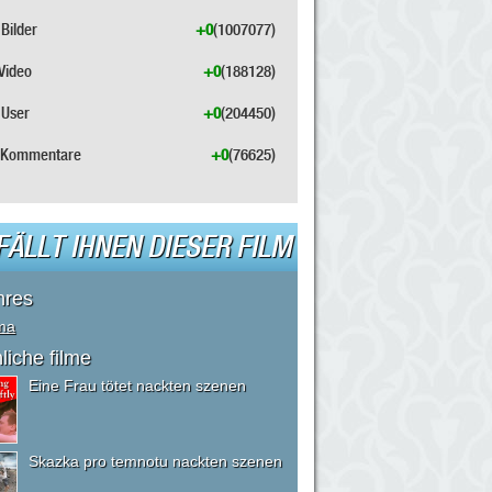
Bilder
+0
(1007077)
Video
+0
(188128)
User
+0
(204450)
Kommentare
+0
(76625)
FÄLLT IHNEN DIESER FILM
nres
ma
liche filme
Eine Frau tötet nackten szenen
Skazka pro temnotu nackten szenen