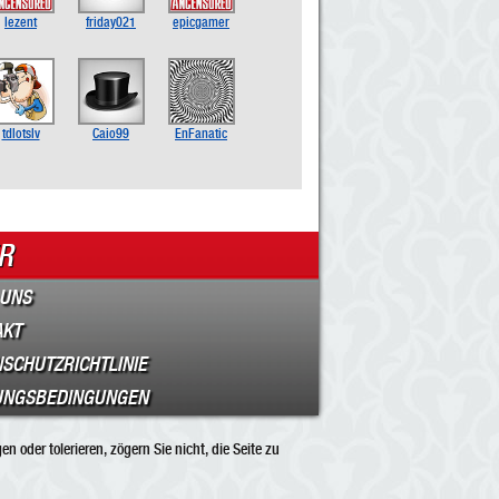
lezent
friday021
epicgamer
tdlotslv
Caio99
EnFanatic
R
 UNS
AKT
SCHUTZRICHTLINIE
UNGSBEDINGUNGEN
 oder tolerieren, zögern Sie nicht, die Seite zu