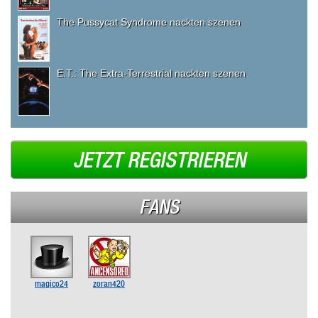
The Pussycat Syndrome nackten szenen
E.T.: The Extra-Terrestrial nackten szenen
JETZT REGISTRIEREN
FANS
magico24
zoran420