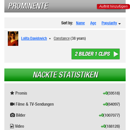
PROMINENTE
Auftritt hinzufügen
Sort by:
Name
Age
Popularity
Lolita Davidovich
Constance
(38 years)
2 BILDER 1 CLIPS
NACKTE STATISTIKEN
Promis
+0
(59518)
Filme & TV-Sendungen
+0
(64097)
Bilder
+0
(1007077)
Video
+0
(188128)