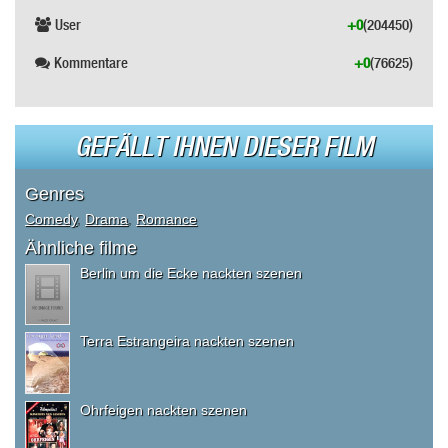
User
+0
(204450)
Kommentare
+0
(76625)
GEFÄLLT IHNEN DIESER FILM
Genres
Comedy
,
Drama
,
Romance
Ähnliche filme
Berlin um die Ecke nackten szenen
Terra Estrangeira nackten szenen
Ohrfeigen nackten szenen