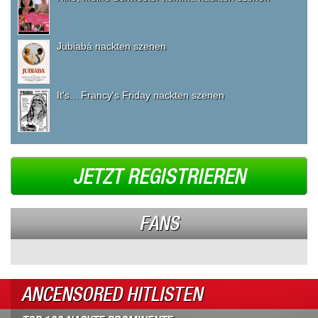
Jubiabá nackten szenen
It's... Francy's Friday nackten szenen
JETZT REGISTRIEREN
FANS
ANCENSORED HITLISTEN