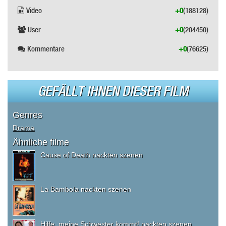
Video
+0
(188128)
User
+0
(204450)
Kommentare
+0
(76625)
GEFÄLLT IHNEN DIESER FILM
Genres
Drama
Ähnliche filme
Cause of Death nackten szenen
La Bambola nackten szenen
Hilfe, meine Schwester kommt! nackten szenen