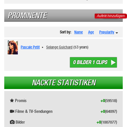
PROMINENTE
Auftritt hinzufügen
Sort by:
Name
Age
Popularity
Pascale Petit
Solange Guichard
(53 years)
0 BILDER 1 CLIPS
NACKTE STATISTIKEN
Promis
+0
(59518)
Filme & TV-Sendungen
+0
(64097)
Bilder
+0
(1007077)