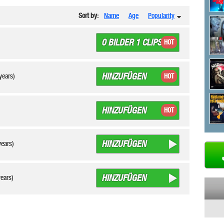
Sort by:
Name
Age
Popularity
0 BILDER 1 CLIPS
HOT
HINZUFÜGEN
years)
HOT
HINZUFÜGEN
HOT
HINZUFÜGEN
years)
HINZUFÜGEN
years)