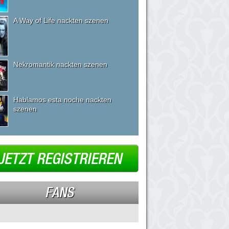
A Way of Life nackten szenen
Nekromantik nackten szenen
Hablamos esta noche nackten
szenen
JETZT REGISTRIEREN
FANS