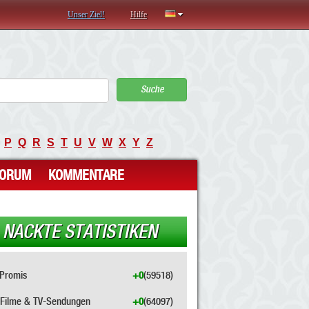
Unser Ziel!
Hilfe
Suche
P
Q
R
S
T
U
V
W
X
Y
Z
FORUM
KOMMENTARE
NACKTE STATISTIKEN
Promis
+0
(59518)
Filme & TV-Sendungen
+0
(64097)