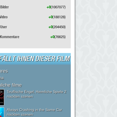
Bilder
+0
(1007077)
Video
+0
(188128)
User
+0
(204450)
Kommentare
+0
(76625)
FÄLLT IHNEN DIESER FILM
nres
ma
liche filme
Teuflische Engel, Heimliche Spiele 2
nackten szenen
Always Crashing in the Same Car
nackten szenen