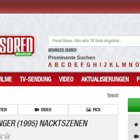
ANCENSORED - Unzensierte Nackte Prominente
ADVANCED SEARCH
Prominente Suchen
A
B
C
D
E
F
G
H
I
J
K
L
M
N
O
FILME
TV-SENDUNG
VIDEO
AKTUALISIERUNGEN
Report
ITEN
VIDEO
PICS
NGER (1995) NACKTSZENEN