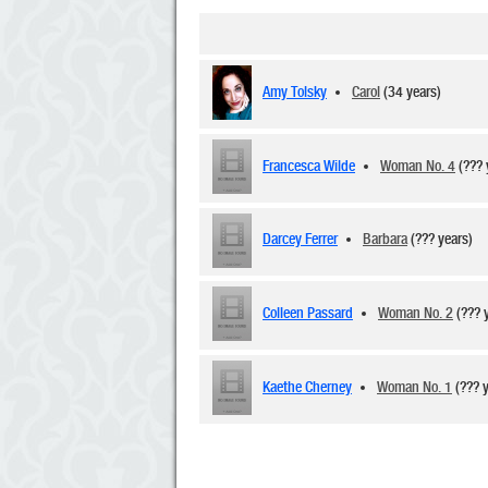
Amy Tolsky
Carol
(34 years)
Francesca Wilde
Woman No. 4
(??? 
Darcey Ferrer
Barbara
(??? years)
Colleen Passard
Woman No. 2
(??? 
Kaethe Cherney
Woman No. 1
(??? 