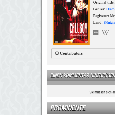
Original title:
Genres:
Dram
Regisseur:
Mel
Land:
Königre
Contributors
EINEN KOMMENTAR HINZUFÜGE
Sie müssen sich a
PROMINENTE