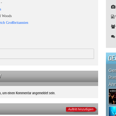
-
a
 Woods
ich Großbritannien
GE
Ge
N
Dra
Ähn
n, um einen Kommentar angemeldet sein.
Auftritt hinzufügen