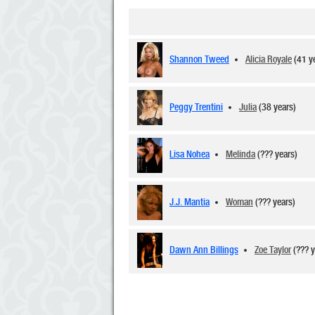
Shannon Tweed
Alicia Royale
(41 y
Peggy Trentini
Julia
(38 years)
Lisa Nohea
Melinda
(??? years)
J.J. Mantia
Woman
(??? years)
Dawn Ann Billings
Zoe Taylor
(??? 