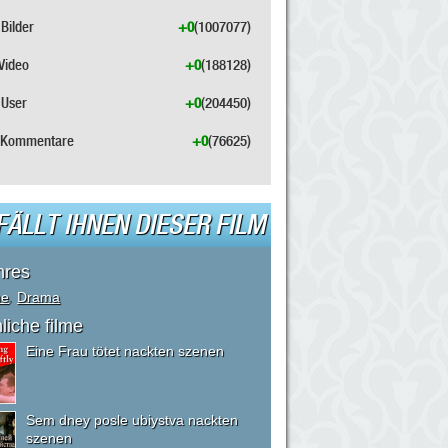
Bilder
+0
(1007077)
Video
+0
(188128)
User
+0
(204450)
Kommentare
+0
(76625)
FÄLLT IHNEN DIESER FILM
nres
me
,
Drama
liche filme
Eine Frau tötet nackten szenen
Sem dney posle ubiystva nackten
szenen