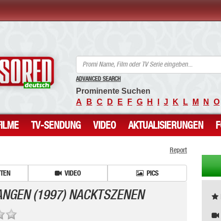
ANCENSORED - Unzensierte Nackte Prominente
ADVANCED SEARCH
Prominente Suchen
A
B
C
D
E
F
G
H
I
J
K
L
M
N
O
FILME
TV-SENDUNG
VIDEO
AKTUALISIERUNGEN
Report
ITEN
VIDEO
PICS
ANGEN (1997) NACKTSZENEN