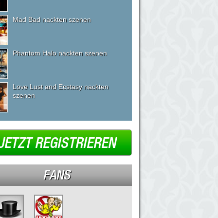
Mad Bad nackten szenen
Phantom Halo nackten szenen
Love Lust and Ecstasy nackten
szenen
JETZT REGISTRIEREN
FANS