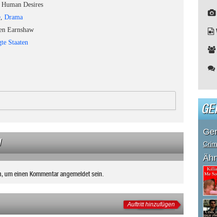
Human Desires
e
,
Drama
en Earnshaw
gte Staaten
GE
Ge
N
Cri
Ähn
n, um einen Kommentar angemeldet sein.
Auftritt hinzufügen