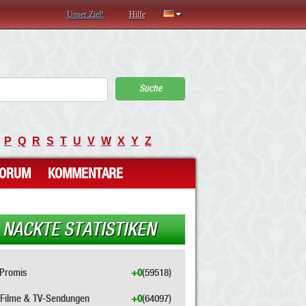
Unser Ziel!
Hilfe
Suche
P
Q
R
S
T
U
V
W
X
Y
Z
FORUM
KOMMENTARE
NACKTE STATISTIKEN
Promis
+0
(59518)
Filme & TV-Sendungen
+0
(64097)