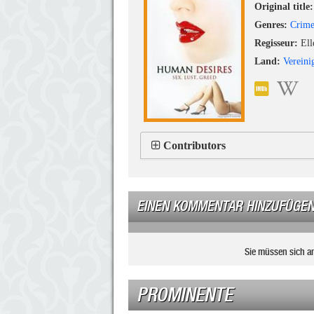
Original title:
Genres:
Crim
Regisseur:
Ell
Land:
Vereini
Contributors
EINEN KOMMENTAR HINZUFÜGE
Sie müssen sich a
PROMINENTE