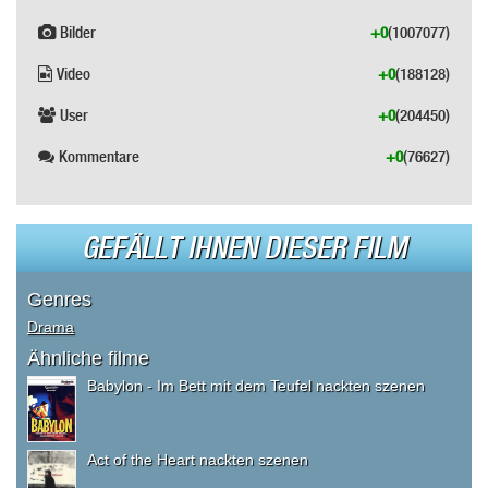
Bilder
+0
(1007077)
Video
+0
(188128)
User
+0
(204450)
Kommentare
+0
(76627)
GEFÄLLT IHNEN DIESER FILM
Genres
Drama
Ähnliche filme
Babylon - Im Bett mit dem Teufel nackten szenen
Act of the Heart nackten szenen