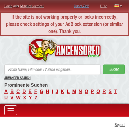
Login
oder
Mitglied werden!
Unser Ziel!
Hilfe
If the site is not working properly or looks incorrectly,
please check settings of your AdBlock extension (or similar
one). Thank you.
AN
Suche
ADVANCED SEARCH
Prominente Suchen
A
B
C
D
E
F
G
H
I
J
K
L
M
N
O
P
Q
R
S
T
U
V
W
X
Y
Z
Toggle
Report
navigation