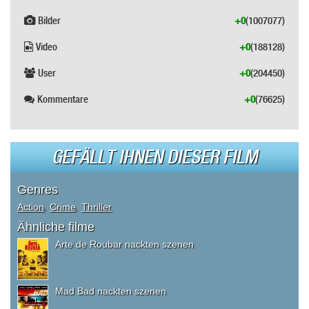
Bilder
+0
(1007077)
Video
+0
(188128)
User
+0
(204450)
Kommentare
+0
(76625)
GEFÄLLT IHNEN DIESER FILM
Genres
Action
,
Crime
,
Thriller
Ähnliche filme
Arte de Roubar nackten szenen
Mad Bad nackten szenen