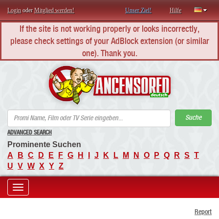
Login
oder
Mitglied werden!
Unser Ziel!
Hilfe
If the site is not working properly or looks incorrectly,
please check settings of your AdBlock extension (or similar
one). Thank you.
AN
Suche
ADVANCED SEARCH
Prominente Suchen
A
B
C
D
E
F
G
H
I
J
K
L
M
N
O
P
Q
R
S
T
U
V
W
X
Y
Z
Toggle
Report
navigation