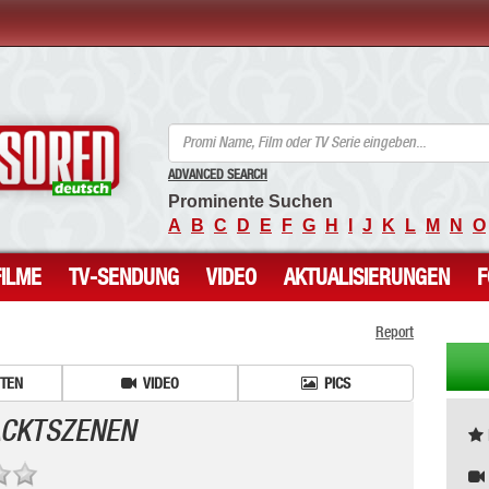
ANCENSORED - Unzensierte Nackte Prominente
ADVANCED SEARCH
Prominente Suchen
A
B
C
D
E
F
G
H
I
J
K
L
M
N
O
FILME
TV-SENDUNG
VIDEO
AKTUALISIERUNGEN
Report
ITEN
VIDEO
PICS
ACKTSZENEN