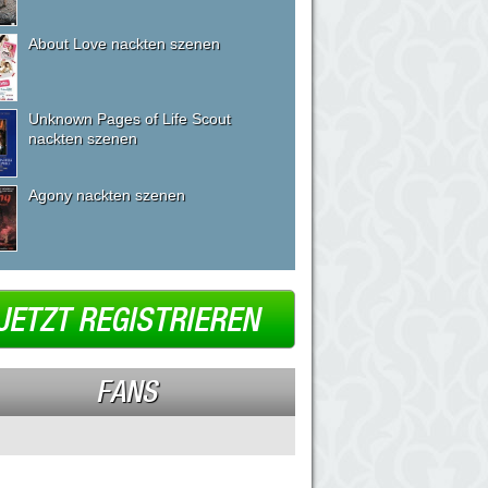
About Love nackten szenen
Unknown Pages of Life Scout
nackten szenen
Agony nackten szenen
JETZT REGISTRIEREN
FANS