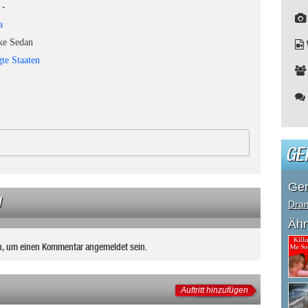
-
a
e Sedan
gte Staaten
GE
Ge
N
Dra
Ähn
n, um einen Kommentar angemeldet sein.
Auftritt hinzufügen