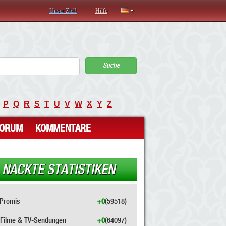
Unser Ziel!
Hilfe
Suche
P
Q
R
S
T
U
V
W
X
Y
Z
FORUM
KOMMENTARE
NACKTE STATISTIKEN
Promis
+0
(59518)
Filme & TV-Sendungen
+0
(64097)