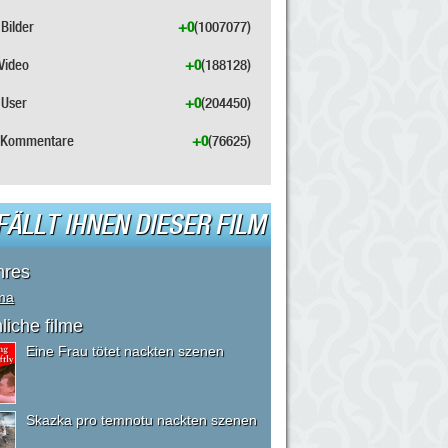
Bilder
+0
(1007077)
Video
+0
(188128)
User
+0
(204450)
Kommentare
+0
(76625)
FÄLLT IHNEN DIESER FILM
nres
ma
liche filme
Eine Frau tötet nackten szenen
Skazka pro temnotu nackten szenen