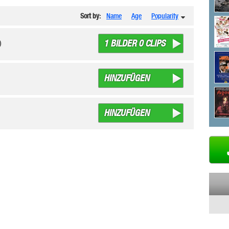
Sort by:
Name
Age
Popularity
1 BILDER 0 CLIPS
s)
HINZUFÜGEN
HINZUFÜGEN