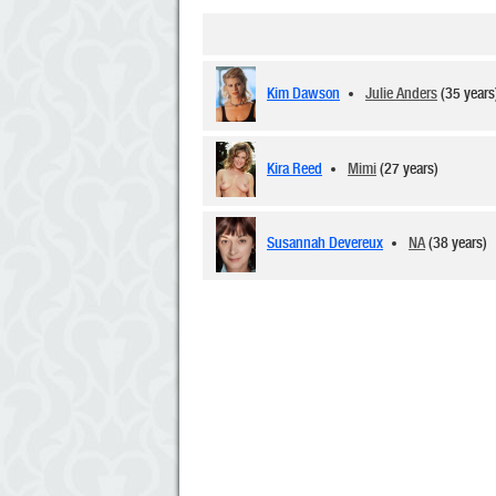
Kim Dawson
Julie Anders
(35 year
Kira Reed
Mimi
(27 years)
Susannah Devereux
NA
(38 years)