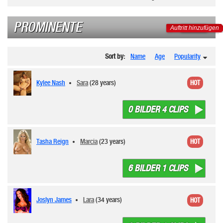
PROMINENTE
Auftritt hinzufügen
Sort by:
Name
Age
Popularity
Kylee Nash
Sara
(28 years)
HOT
0 BILDER 4 CLIPS
Tasha Reign
Marcia
(23 years)
HOT
6 BILDER 1 CLIPS
Joslyn James
Lara
(34 years)
HOT