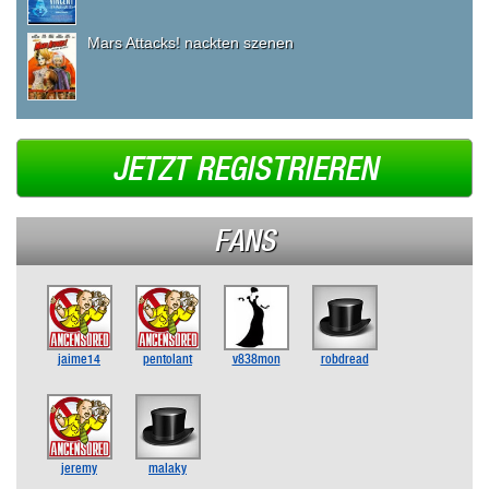
Mars Attacks! nackten szenen
JETZT REGISTRIEREN
FANS
jaime14
pentolant
v838mon
robdread
jeremy
malaky