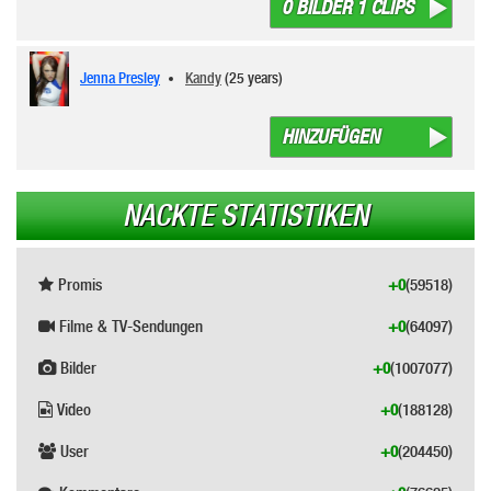
0 BILDER 1 CLIPS
Jenna Presley
Kandy
(25 years)
HINZUFÜGEN
NACKTE STATISTIKEN
Promis
+0
(59518)
Filme & TV-Sendungen
+0
(64097)
Bilder
+0
(1007077)
Video
+0
(188128)
User
+0
(204450)