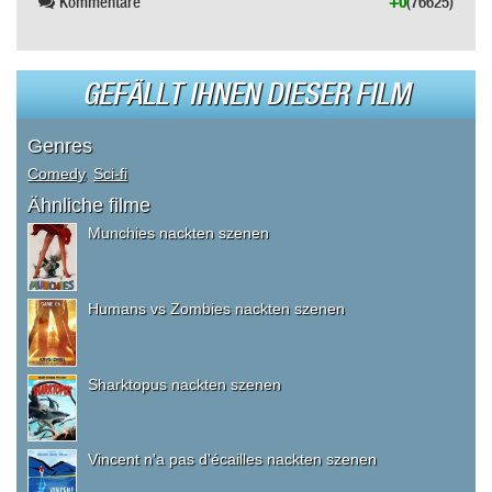
Kommentare
+0
(76625)
GEFÄLLT IHNEN DIESER FILM
Genres
Comedy
,
Sci-fi
Ähnliche filme
Munchies nackten szenen
Humans vs Zombies nackten szenen
Sharktopus nackten szenen
Vincent n'a pas d'écailles nackten szenen