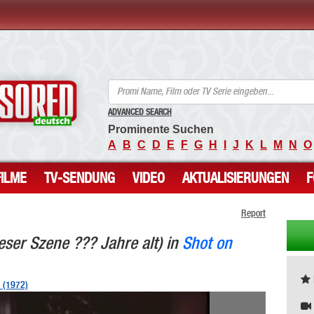
ANCENSORED - Unzensierte Nackte Prominente
ADVANCED SEARCH
Prominente Suchen
A
B
C
D
E
F
G
H
I
J
K
L
M
N
O
FILME
TV-SENDUNG
VIDEO
AKTUALISIERUNGEN
Report
eser Szene ??? Jahre alt) in
Shot on
n (1972)