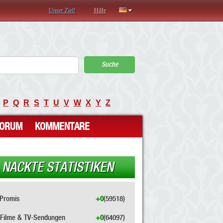
Unser Ziel!
Hilfe
Suche
P
Q
R
S
T
U
V
W
X
Y
Z
FORUM
KOMMENTARE
NACKTE STATISTIKEN
Promis
+0
(59518)
Filme & TV-Sendungen
+0
(64097)