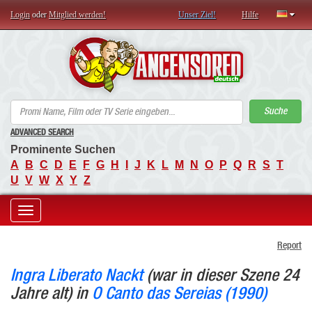
Login
oder
Mitglied werden!
Unser Ziel!
Hilfe
AN
Suche
ADVANCED SEARCH
Prominente Suchen
A
B
C
D
E
F
G
H
I
J
K
L
M
N
O
P
Q
R
S
T
U
V
W
X
Y
Z
Toggle
Report
navigation
Ingra Liberato Nackt
(war in dieser Szene 24
Jahre alt) in
O Canto das Sereias (1990)