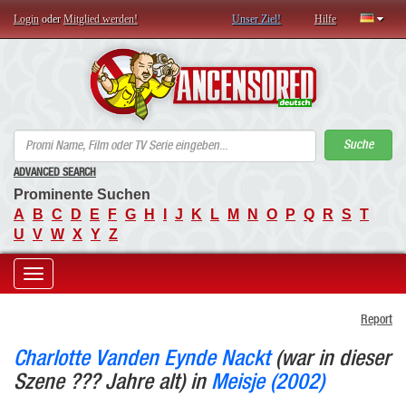
Login
oder
Mitglied werden!
Unser Ziel!
Hilfe
AN
Suche
ADVANCED SEARCH
Prominente Suchen
A
B
C
D
E
F
G
H
I
J
K
L
M
N
O
P
Q
R
S
T
U
V
W
X
Y
Z
Toggle
Report
navigation
Charlotte Vanden Eynde Nackt
(war in dieser
Szene ??? Jahre alt) in
Meisje (2002)