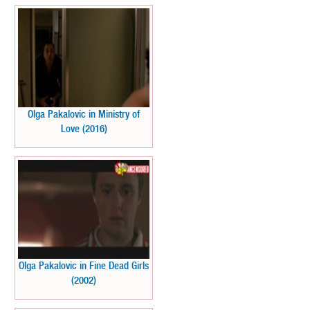
Olga Pakalovic in Ministry of
Love (2016)
Olga Pakalovic in Fine Dead Girls
(2002)