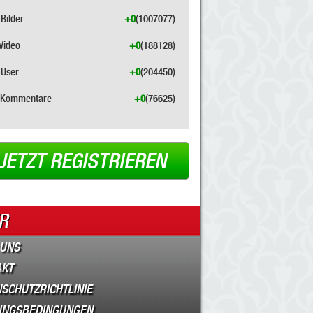
Bilder
+0
(1007077)
Video
+0
(188128)
User
+0
(204450)
Kommentare
+0
(76625)
JETZT REGISTRIEREN
R
 UNS
AKT
SCHUTZRICHTLINIE
UNGSBEDINGUNGEN