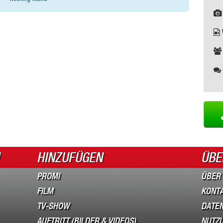
HINZUFÜGEN
ÜBE
PROMI
ÜBER
FILM
KONT
TV-SHOW
DATEN
AUFTRITT (BILDER & VIDEOS)
NUTZ