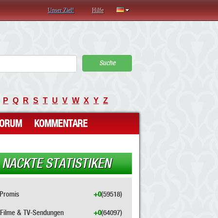
Unser Ziel!
Hilfe
Suche
P
Q
R
S
T
U
V
W
X
Y
Z
FORUM
KOMMENTARE
NACKTE STATISTIKEN
Promis
+0
(59518)
Filme & TV-Sendungen
+0
(64097)