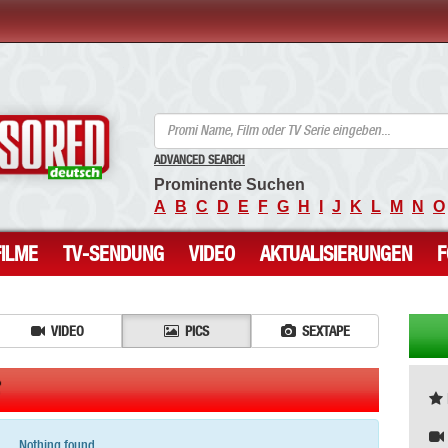
ANCENSORED - Unzensierte Nackte Prominente
ADVANCED SEARCH
Prominente Suchen
A
B
C
D
E
F
G
H
I
J
K
L
M
N
O
FILME
TV-SENDUNG
VIDEO
AKTUALISIERUNGEN
VIDEO
PICS
SEXTAPE
Nothing found