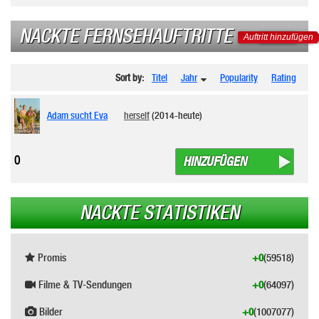
NACKTE FERNSEHAUFTRITTE
Auftritt hinzufügen
Sort by:
Titel
Jahr
Popularity
Rating
Adam sucht Eva
herself
(2014-heute)
0
HINZUFÜGEN
NACKTE STATISTIKEN
Promis
+0
(59518)
Filme & TV-Sendungen
+0
(64097)
Bilder
+0
(1007077)