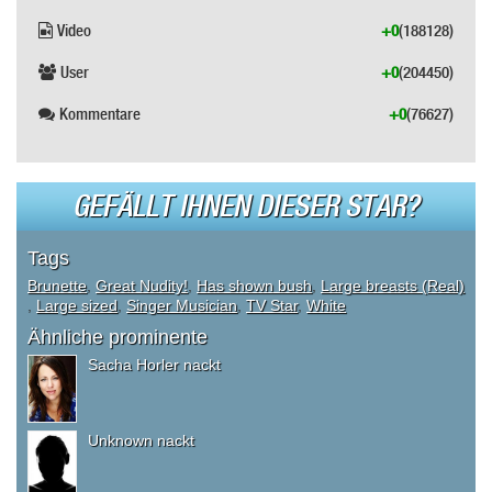
Video
+0
(188128)
User
+0
(204450)
Kommentare
+0
(76627)
GEFÄLLT IHNEN DIESER STAR?
Tags
Brunette
,
Great Nudity!
,
Has shown bush
,
Large breasts (Real)
,
Large sized
,
Singer Musician
,
TV Star
,
White
Ähnliche prominente
Sacha Horler nackt
Unknown nackt