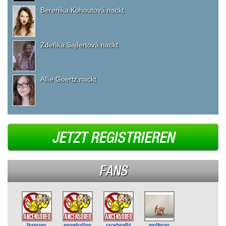
Berenika Kohoutová nackt
Zdeňka Sajfertová nackt
Allie Goertz nackt
JETZT REGISTRIEREN
FANS
lkserver
snowballnn
raceboy94
wolfman