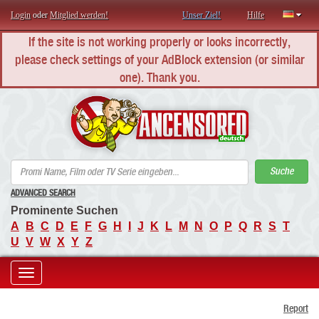
Login
oder
Mitglied werden!
Unser Ziel!
Hilfe
If the site is not working properly or looks incorrectly,
please check settings of your AdBlock extension (or similar
one). Thank you.
AN
Suche
ADVANCED SEARCH
Prominente Suchen
A
B
C
D
E
F
G
H
I
J
K
L
M
N
O
P
Q
R
S
T
U
V
W
X
Y
Z
Toggle
Report
navigation