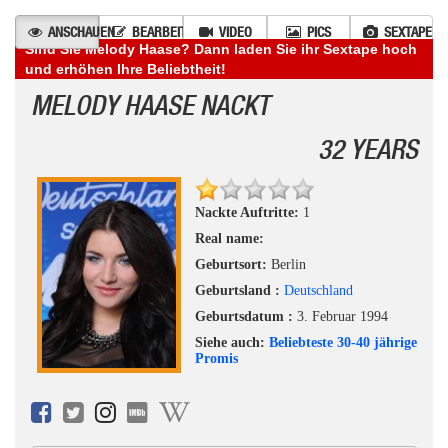
ANSCHAUEN
BEARBEITEN
VIDEO
PICS
SEXTAPE
Sind Sie Melody Haase? Dann laden Sie ihr Sextape hoch
und erhöhen Ihre Beliebtheit!
MELODY HAASE NACKT
32 YEARS
Nackte Auftritte:
1
Real name:
Geburtsort:
Berlin
Geburtsland :
Deutschland
Geburtsdatum :
3. Februar 1994
Siehe auch:
Beliebteste 30-40 jährige
Promis