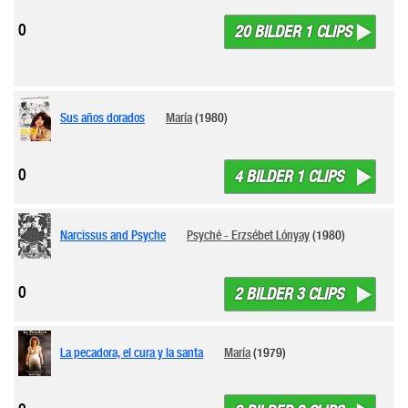
0
20 BILDER 1 CLIPS
Sus años dorados
María
(1980)
0
4 BILDER 1 CLIPS
Narcissus and Psyche
Psyché - Erzsébet Lónyay
(1980)
0
2 BILDER 3 CLIPS
La pecadora, el cura y la santa
María
(1979)