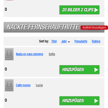
0
20 BILDER 2 CLIPS
NACKTE FERNSEHAUFTRITTE
Auftritt hinzufügen
Sort by:
Titel
Jahr
Popularity
Rating
Nada es para siempre
Sofía
0
HINZUFÜGEN
Calle nueva
Lucia
0
HINZUFÜGEN