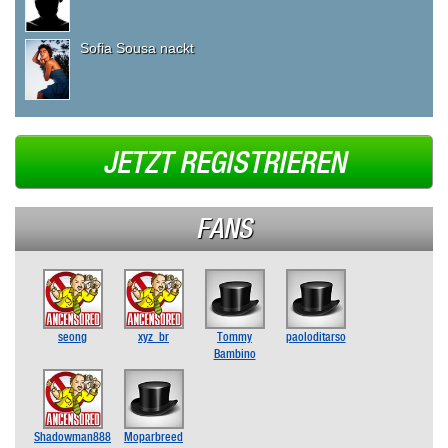
Sofia Sousa nackt
JETZT REGISTRIEREN
FANS
seong
xyz_br
Tommy
paoloditarso
Bambino
Shadowman888
Moparbreed