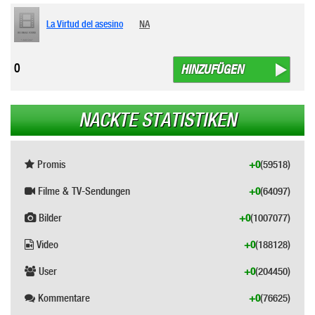
La Virtud del asesino
NA
0
HINZUFÜGEN
NACKTE STATISTIKEN
Promis
+0
(59518)
Filme & TV-Sendungen
+0
(64097)
Bilder
+0
(1007077)
Video
+0
(188128)
User
+0
(204450)
Kommentare
+0
(76625)