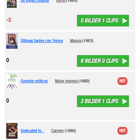
De tripas corazón
Rocío
(1985)
-3
0 BILDER 1 CLIPS
Últimas tardes con Teresa
Maruja
(1983)
0
6 BILDER 0 CLIPS
Cuentos eróticos
Mujer morena
(1980)
HOT
0
3 BILDER 1 CLIPS
Dedicated to...
Carmen
(1980)
HOT