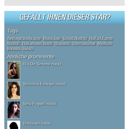
GEFÄLLT IHNEN DIESER STAR?
Tags
Average body size
,
Black hair
,
Great Nudity!
,
Hall of Fame
Nudity!
,
Has shown bush
,
Hispanic
,
International
,
Medium
breasts (Real)
Ähnliche prominente
Ria De Simone nackt
Verónica Echegui nackt
Vera Fogwill nackt
Unknown nackt