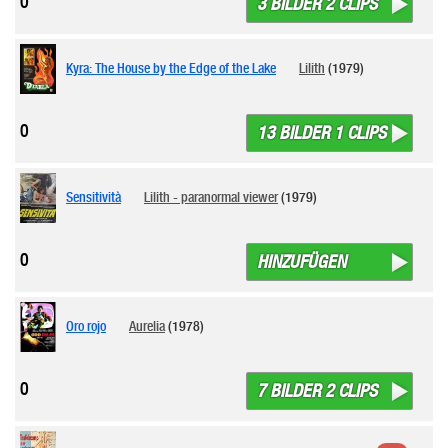
0
3 BILDER 2 CLIPS
Kyra: The House by the Edge of the Lake
Lilith
(1979)
0
13 BILDER 1 CLIPS
Sensitività
Lilith - paranormal viewer
(1979)
0
HINZUFÜGEN
Oro rojo
Aurelia
(1978)
0
7 BILDER 2 CLIPS