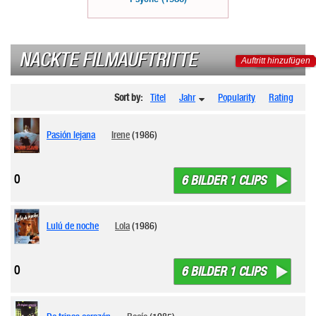
NACKTE FILMAUFTRITTE
Auftritt hinzufügen
Sort by:
Titel
Jahr
Popularity
Rating
Pasión lejana
Irene
(1986)
0
6 BILDER 1 CLIPS
Lulú de noche
Lola
(1986)
0
6 BILDER 1 CLIPS