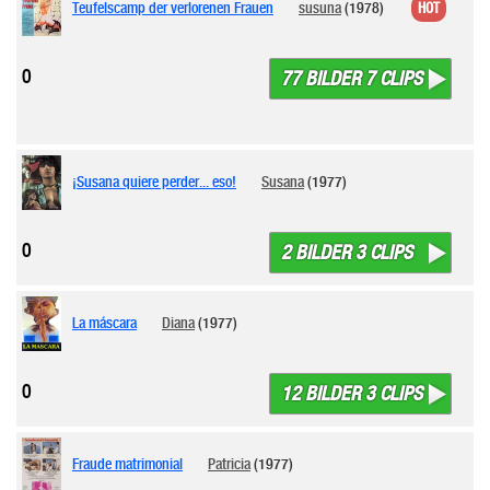
Teufelscamp der verlorenen Frauen
susuna
(1978)
HOT
0
77 BILDER 7 CLIPS
¡Susana quiere perder... eso!
Susana
(1977)
0
2 BILDER 3 CLIPS
La máscara
Diana
(1977)
0
12 BILDER 3 CLIPS
Fraude matrimonial
Patricia
(1977)