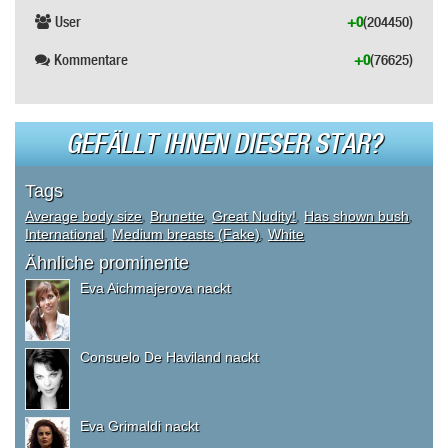
User
+0
(204450)
Kommentare
+0
(76625)
GEFÄLLT IHNEN DIESER STAR?
Tags
Average body size
,
Brunette
,
Great Nudity!
,
Has shown bush
,
International
,
Medium breasts (Fake)
,
White
Ähnliche prominente
Eva Aichmajerova nackt
Consuelo De Haviland nackt
Eva Grimaldi nackt