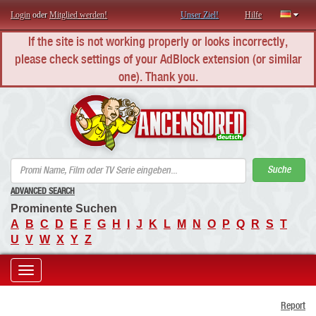
Login
oder
Mitglied werden!
Unser Ziel!
Hilfe
If the site is not working properly or looks incorrectly,
please check settings of your AdBlock extension (or similar
one). Thank you.
AN
Suche
ADVANCED SEARCH
Prominente Suchen
A
B
C
D
E
F
G
H
I
J
K
L
M
N
O
P
Q
R
S
T
U
V
W
X
Y
Z
Toggle
Report
navigation