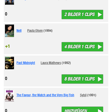
0
2 BILDER 1 CLIPS
Nell
Paula Olsen
(1994)
+1
4 BILDER 1 CLIPS
Past Midnight
Laura Mathews
(1992)
0
8 BILDER 1 CLIPS
The Favour, the Watch and the Very Big Fish
Sybil
(1991)
0
HINZUFÜGEN