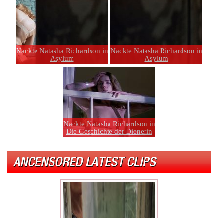
Nackte Natasha Richardson in
Nackte Natasha Richardson in
Asylum
Asylum
Nackte Natasha Richardson in
Die Geschichte der Dienerin
ANCENSORED LATEST CLIPS