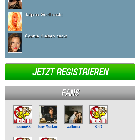
Tatjana Gsell nackt
Connie Nielsen nackt
JETZT REGISTRIEREN
FANS
mpongo88
Tony Montana
walterrix
BD27