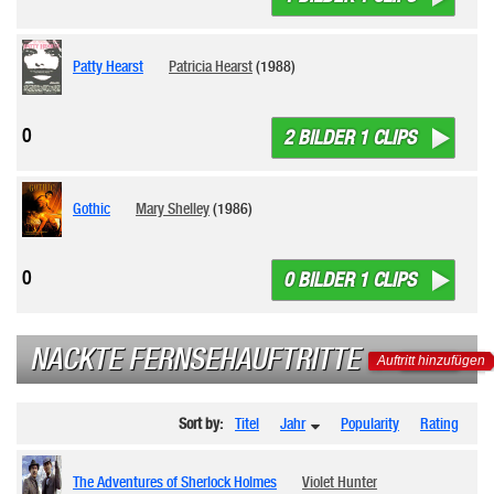
Patty Hearst
Patricia Hearst
(1988)
0
2 BILDER 1 CLIPS
Gothic
Mary Shelley
(1986)
0
0 BILDER 1 CLIPS
NACKTE FERNSEHAUFTRITTE
Auftritt hinzufügen
Sort by:
Titel
Jahr
Popularity
Rating
The Adventures of Sherlock Holmes
Violet Hunter