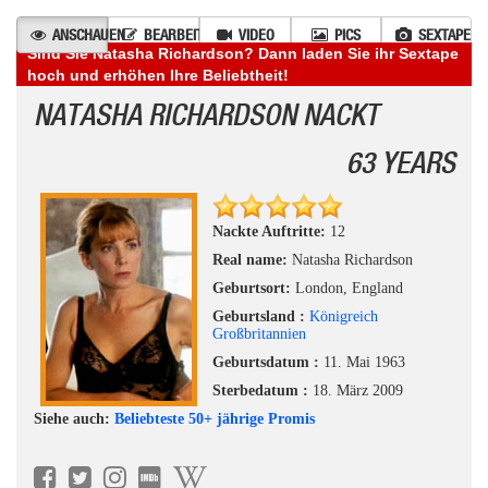
ANSCHAUEN
BEARBEITEN
VIDEO
PICS
SEXTAPE
Sind Sie Natasha Richardson? Dann laden Sie ihr Sextape
hoch und erhöhen Ihre Beliebtheit!
NATASHA RICHARDSON NACKT
63 YEARS
Nackte Auftritte:
12
Real name:
Natasha Richardson
Geburtsort:
London, England
Geburtsland :
Königreich
Großbritannien
Geburtsdatum :
11. Mai 1963
Sterbedatum :
18. März 2009
Siehe auch:
Beliebteste 50+ jährige Promis