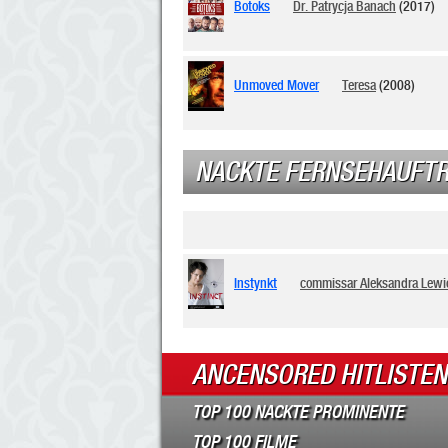
Botoks
Dr. Patrycja Banach
(2017)
Unmoved Mover
Teresa
(2008)
NACKTE FERNSEHAUFTR
Instynkt
commissar Aleksandra Lewi
ANCENSORED HITLISTEN
TOP 100 NACKTE PROMINENTE
TOP 100 FILME