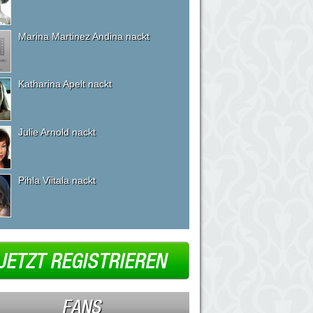
Marina Martinez Andina nackt
Katharina Apelt nackt
Julie Arnold nackt
Pihla Viitala nackt
JETZT REGISTRIEREN
FANS