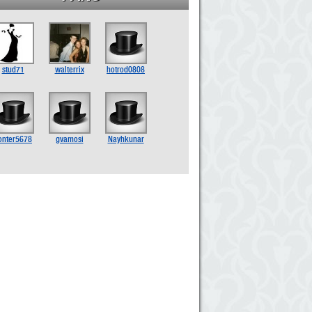
stud71
walterrix
hotrod0808
onter5678
gvamosi
Nayhkunar