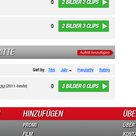
2 BILDER 2 CLIPS
0
2 BILDER 3 CLIPS
0
ITTE
Auftritt hinzufügen
Sort by:
Titel
Jahr
Popularity
Rating
3 BILDER 0 CLIPS
0
cka
(2011-heute)
HINZUFÜGEN
ÜBE
PROMI
ÜBER
FILM
KONT