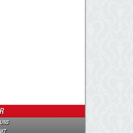
R
 UNS
AKT