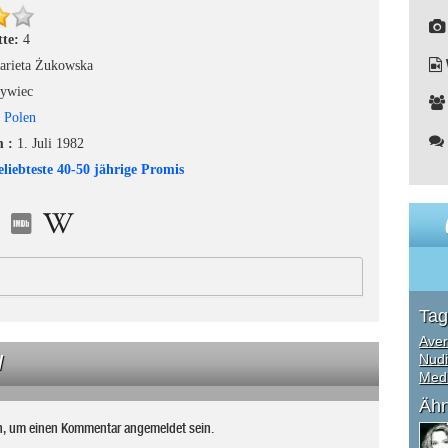
tte:
4
arieta Żukowska
ywiec
:
Polen
m :
1. Juli 1982
eliebteste 40-50 jährige Promis
Tag
Aver
N
Nudi
Medi
Ähn
n, um einen Kommentar angemeldet sein.