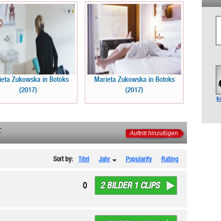
ieta Zukowska in Botoks
Marieta Zukowska in Botoks
(2017)
(2017)
k
Auftritt hinzufügen
Sort by:
Titel
Jahr
Popularity
Rating
2 BILDER 1 CLIPS
0