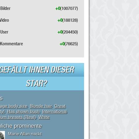
Bilder
+0
(1007077)
Video
+0
(188128)
User
+0
(204450)
Kommentare
+0
(76625)
GEFÄLLT IHNEN DIESER
STAR?
s
age body size
,
Blonde hair
,
Great
ty!
,
Has shown bush
,
International
,
um breasts (Real)
,
White
liche prominente
Marie Allan nackt