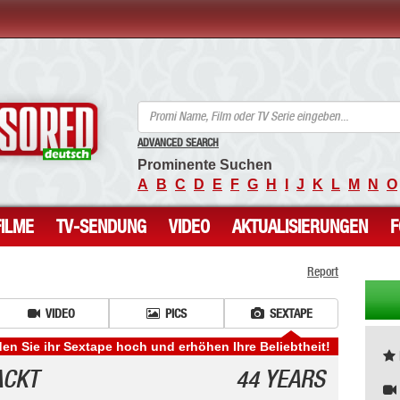
ANCENSORED - Unzensierte Nackte Prominente
ADVANCED SEARCH
Prominente Suchen
A
B
C
D
E
F
G
H
I
J
K
L
M
N
O
FILME
TV-SENDUNG
VIDEO
AKTUALISIERUNGEN
Report
VIDEO
PICS
SEXTAPE
en Sie ihr Sextape hoch und erhöhen Ihre Beliebtheit!
ACKT
44 YEARS