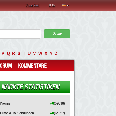
Unser Ziel!
Hilfe
Suche
P
Q
R
S
T
U
V
W
X
Y
Z
FORUM
KOMMENTARE
NACKTE STATISTIKEN
Promis
+0
(59518)
Filme & TV-Sendungen
+0
(64097)