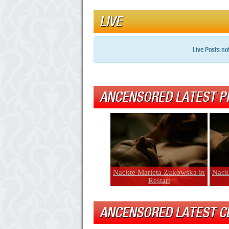
LIVE
Live Posts no
ANCENSORED LATEST P
Nackte Marieta Zukowska in
Nack
Restart
ANCENSORED LATEST C