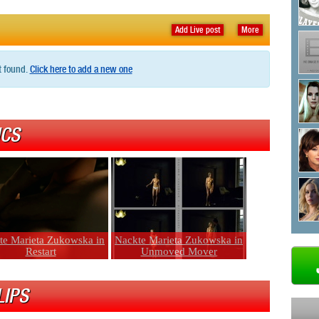
Add Live post
More
t found.
Click here to add a new one
ICS
te Marieta Zukowska in
Nackte Marieta Zukowska in
Restart
Unmoved Mover
LIPS