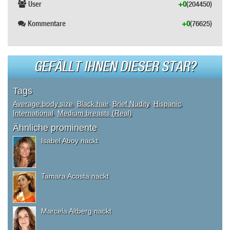
User
+0
(204450)
Kommentare
+0
(76625)
GEFÄLLT IHNEN DIESER STAR?
Tags
Average body size
,
Black hair
,
Brief Nudity
,
Hispanic
,
International
,
Medium breasts (Real)
Ähnliche prominente
Isabel Aboy nackt
Tamara Acosta nackt
Marcela Altberg nackt