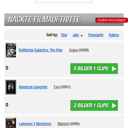
NACKTE FILMAUFTRITTE
Auftritt hinzufügen
Sort by:
Titel
Jahr
Popularity
Rating
Battlestar Galactica: The Plan
Giana
(2009)
0
5 BILDER 1 CLIPS
American Gangster
Eva
(2007)
0
2 BILDER 1 CLIPS
Ladrones Y Mentiroso
Marisol
(2006)