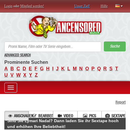
Login
oder
Mitglied werden!
Unser Ziel!
Hilfe
AN
Suche
ADVANCED SEARCH
Prominente Suchen
A
B
C
D
E
F
G
H
I
J
K
L
M
N
O
P
Q
R
S
T
U
V
W
X
Y
Z
Toggle
Report
navigation
ANSCHAUEN
BEARBEITEN
VIDEO
PICS
SEXTAPE
Sind Sie Lymari Nadal? Dann laden Sie ihr Sextape hoch
und erhöhen Ihre Beliebtheit!