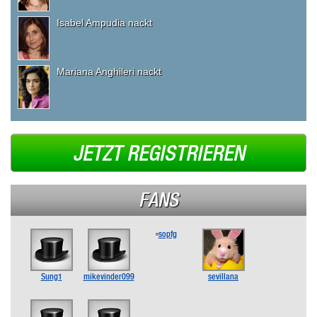
Isabel Ampudia nackt
Mariana Anghileri nackt
JETZT REGISTRIEREN
FANS
sopfg
Sung1
mikevinder099
sevillana