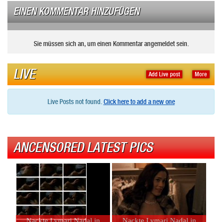
EINEN KOMMENTAR HINZUFÜGEN
Sie müssen sich an, um einen Kommentar angemeldet sein.
LIVE
Add Live post
More
Live Posts not found.
Click here to add a new one
ANCENSORED LATEST PICS
Nackte Lymari Nadal in
Nackte Lymari Nadal in