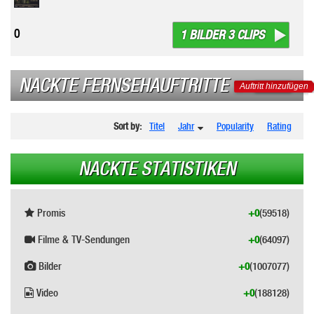
0
1 BILDER 3 CLIPS
NACKTE FERNSEHAUFTRITTE
Auftritt hinzufügen
Sort by:
Titel
Jahr
Popularity
Rating
NACKTE STATISTIKEN
Promis
+0
(59518)
Filme & TV-Sendungen
+0
(64097)
Bilder
+0
(1007077)
Video
+0
(188128)