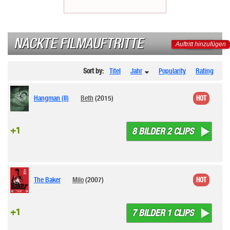
NACKTE FILMAUFTRITTE
Auftritt hinzufügen
Sort by:
Titel
Jahr
Popularity
Rating
Hangman (II)
Beth
(2015)
HOT
+1
8 BILDER 2 CLIPS
The Baker
Milo
(2007)
HOT
+1
7 BILDER 1 CLIPS