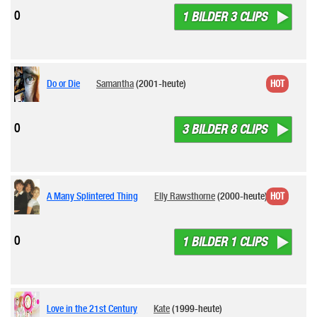
0
1 BILDER 3 CLIPS
Do or Die
Samantha
(2001-heute)
HOT
0
3 BILDER 8 CLIPS
A Many Splintered Thing
Elly Rawsthorne
(2000-heute)
HOT
0
1 BILDER 1 CLIPS
Love in the 21st Century
Kate
(1999-heute)