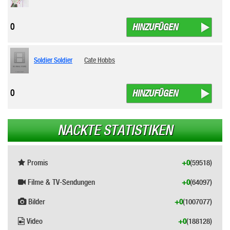
0
HINZUFÜGEN
Soldier Soldier
Cate Hobbs
0
HINZUFÜGEN
NACKTE STATISTIKEN
Promis
+0
(59518)
Filme & TV-Sendungen
+0
(64097)
Bilder
+0
(1007077)
Video
+0
(188128)