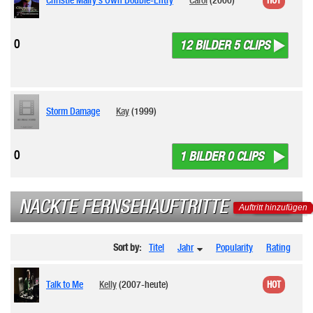
HOT
0
12 BILDER 5 CLIPS
Storm Damage
Kay
(1999)
0
1 BILDER 0 CLIPS
NACKTE FERNSEHAUFTRITTE
Auftritt hinzufügen
Sort by:
Titel
Jahr
Popularity
Rating
Talk to Me
Kelly
(2007-heute)
HOT