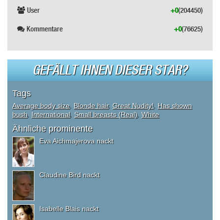
User
+0
(204450)
Kommentare
+0
(76625)
GEFÄLLT IHNEN DIESER STAR?
Tags
Average body size
,
Blonde hair
,
Great Nudity!
,
Has shown
bush
,
International
,
Small breasts (Real)
,
White
Ähnliche prominente
Eva Aichmajerova nackt
Claudine Bird nackt
Isabelle Blais nackt