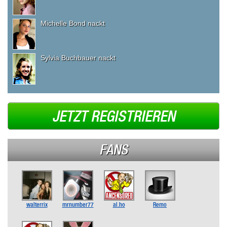
Michelle Bond nackt
Sylvia Buchbauer nackt
JETZT REGISTRIEREN
FANS
walterrix
mrnumber77
al.ho
Remo