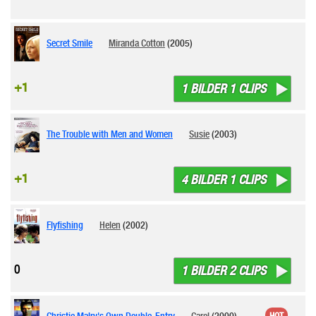
Secret Smile
Miranda Cotton
(2005)
+1
1 BILDER 1 CLIPS
The Trouble with Men and Women
Susie
(2003)
+1
4 BILDER 1 CLIPS
Flyfishing
Helen
(2002)
0
1 BILDER 2 CLIPS
Christie Malry's Own Double-Entry
Carol
(2000)