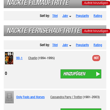
NACKTE FILMAUFTRITTE
Auftritt hinzufügen
Sort by:
Titel
Jahr
Popularity
Rating
NACKTE FERNSEHAUFTRITTE
Auftritt hinzufügen
Sort by:
Titel
Jahr
Popularity
Rating
99-1
Charlie
(1994-1995)
HOT
0
HINZUFÜGEN
Only Fools and Horses
Cassandra Parry / Trotter
(1981-2003)