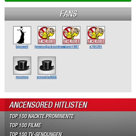
FANS
bjpowell
lynwoodjacksontown
alann1987
e785391
moumou
scouselad666
ANCENSORED HITLISTEN
TOP 100 NACKTE PROMINENTE
TOP 100 FILME
TOP 100 TV-SENDUNGEN