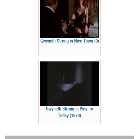
Gwyneth Strong in Nice Town (0)
Gwyneth Strong in Play for
Today (1970)