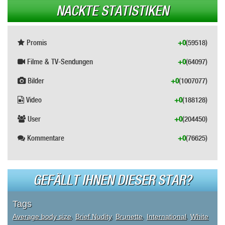
NACKTE STATISTIKEN
Promis
+0
(59518)
Filme & TV-Sendungen
+0
(64097)
Bilder
+0
(1007077)
Video
+0
(188128)
User
+0
(204450)
Kommentare
+0
(76625)
GEFÄLLT IHNEN DIESER STAR?
Tags
Average body size
,
Brief Nudity
,
Brunette
,
International
,
White