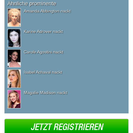
Ähnliche prominente
Amanda Abbington nackt
Karine Adrover nackt
Carole Agostini nackt
Isabel Achaval nackt
Magalie Madison nackt
JETZT REGISTRIEREN