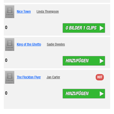
Nice Town
Linda Thompson
0
0 BILDER 1 CLIPS
King of the Ghetto
Sadie Deedes
0
HINZUFÜGEN
The Flockton Flyer
Jan Carter
HOT
0
HINZUFÜGEN