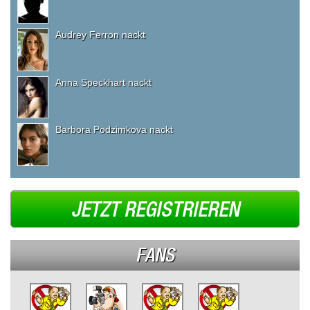
Audrey Ferron nackt
Anna Speckhart nackt
Barbora Podzimkova nackt
JETZT REGISTRIEREN
FANS