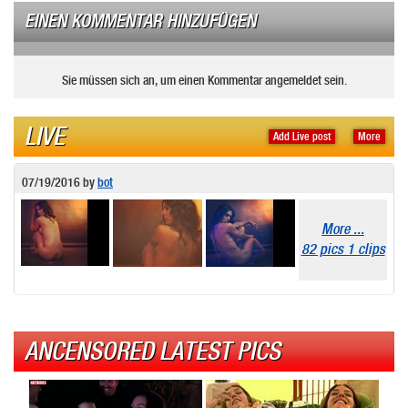
EINEN KOMMENTAR HINZUFÜGEN
Sie müssen sich an, um einen Kommentar angemeldet sein.
LIVE
Add Live post
More
07/19/2016
by
bot
More ...
82 pics 1 clips
ANCENSORED LATEST PICS