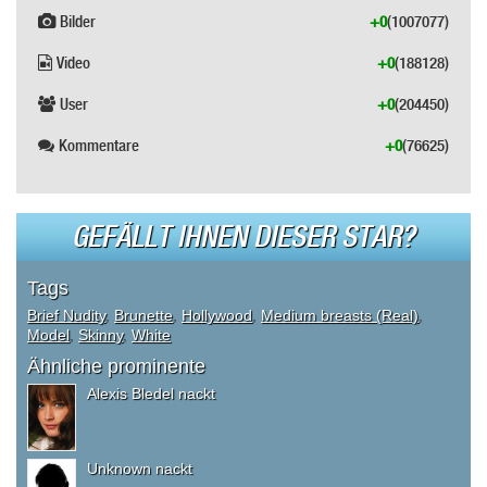
Bilder
+0
(1007077)
Video
+0
(188128)
User
+0
(204450)
Kommentare
+0
(76625)
GEFÄLLT IHNEN DIESER STAR?
Tags
Brief Nudity
,
Brunette
,
Hollywood
,
Medium breasts (Real)
,
Model
,
Skinny
,
White
Ähnliche prominente
Alexis Bledel nackt
Unknown nackt