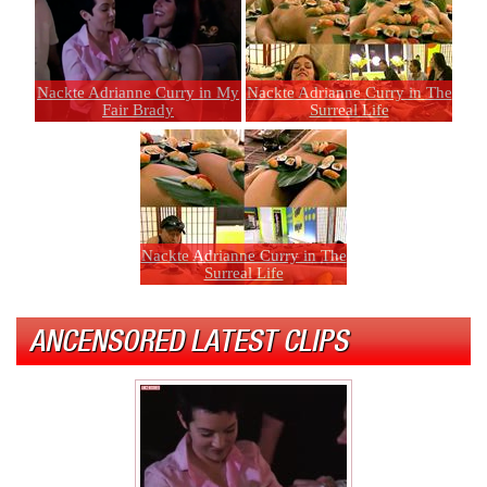
Nackte Adrianne Curry in My
Nackte Adrianne Curry in The
Fair Brady
Surreal Life
Nackte Adrianne Curry in The
Surreal Life
ANCENSORED LATEST CLIPS