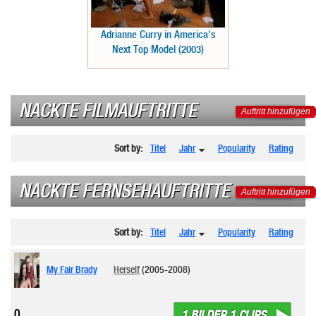
Adrianne Curry in America's
Next Top Model (2003)
NACKTE FILMAUFTRITTE
Auftritt hinzufügen
Sort by:
Titel
Jahr
Popularity
Rating
NACKTE FERNSEHAUFTRITTE
Auftritt hinzufügen
Sort by:
Titel
Jahr
Popularity
Rating
My Fair Brady
Herself
(2005-2008)
0
1 BILDER 1 CLIPS