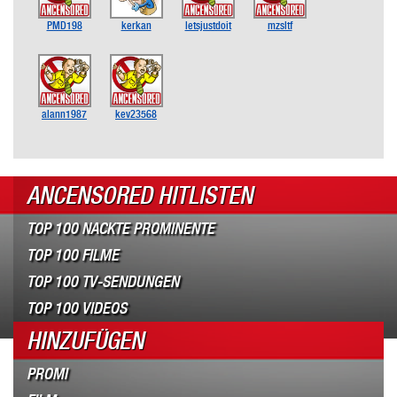
PMD198
kerkan
letsjustdoit
mzsltf
alann1987
kev23568
ANCENSORED HITLISTEN
TOP 100 NACKTE PROMINENTE
TOP 100 FILME
TOP 100 TV-SENDUNGEN
TOP 100 VIDEOS
HINZUFÜGEN
PROMI