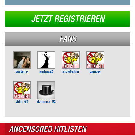
JETZT REGISTRIEREN
FANS
walterrix
andraa25
snowballnn
Lambsy
shhn_68
dominica_02
ANCENSORED HITLISTEN