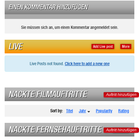
EINEN KOMMENTAR HINZUFÜGEN
Sie müssen sich an, um einen Kommentar angemeldet sein.
LIVE
Add Live post
More
Live Posts not found.
Click here to add a new one
NACKTE FILMAUFTRITTE
Auftritt hinzufügen
Sort by:
Titel
Jahr
Popularity
Rating
NACKTE FERNSEHAUFTRITTE
Auftritt hinzufügen