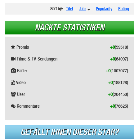
Sort by:
Titel
Jahr
Popularity
Rating
NACKTE STATISTIKEN
Promis
+0
(59518)
Filme & TV-Sendungen
+0
(64097)
Bilder
+0
(1007077)
Video
+0
(188128)
User
+0
(204450)
Kommentare
+0
(76625)
GEFÄLLT IHNEN DIESER STAR?