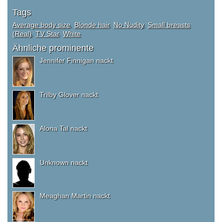
Tags
Average body size
,
Blonde hair
,
No Nudity
,
Small breasts
(Real)
,
TV Star
,
White
Ähnliche prominente
Jennifer Finnigan nackt
Trilby Glover nackt
Alona Tal nackt
Unknown nackt
Meaghan Martin nackt