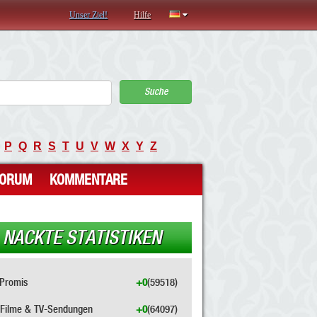
Unser Ziel!
Hilfe
Suche
P
Q
R
S
T
U
V
W
X
Y
Z
FORUM
KOMMENTARE
NACKTE STATISTIKEN
Promis
+0
(59518)
Filme & TV-Sendungen
+0
(64097)