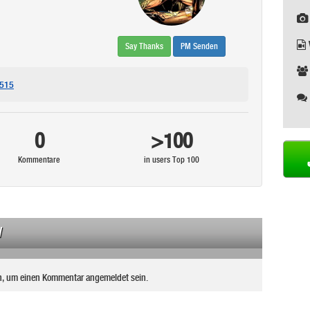
Say Thanks
PM Senden
r515
0
>100
Kommentare
in users Top 100
N
n, um einen Kommentar angemeldet sein.