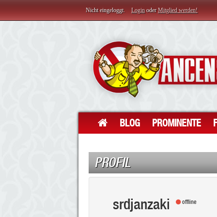
Nicht eingeloggt.
Login
oder
Mitglied werden!
BLOG
PROMINENTE
PROFIL
srdjanzaki
offline