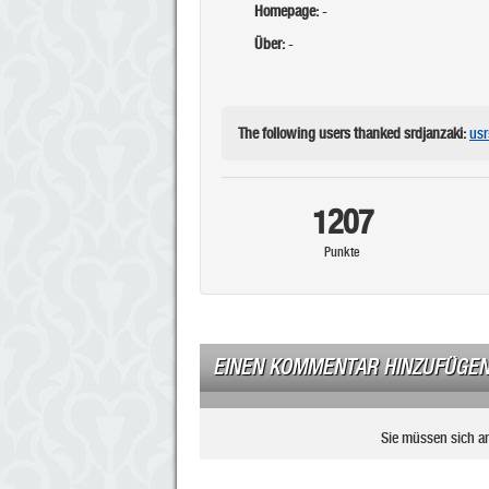
Homepage:
-
Über:
-
The following users thanked srdjanzaki:
us
1207
Punkte
EINEN KOMMENTAR HINZUFÜGE
Sie müssen sich a