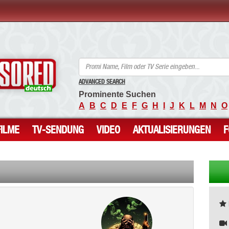
ANCENSORED - Unzensierte Nackte Prominente
ADVANCED SEARCH
Prominente Suchen
A
B
C
D
E
F
G
H
I
J
K
L
M
N
O
FILME
TV-SENDUNG
VIDEO
AKTUALISIERUNGEN