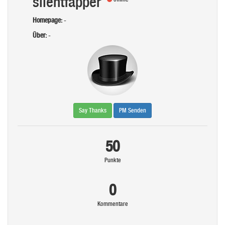
silentfapper
Homepage:
-
Über:
-
Say Thanks
PM Senden
50
Punkte
0
Kommentare