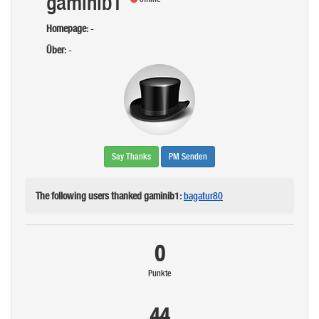
gaminib1
Homepage:
-
Über:
-
Say Thanks
PM Senden
The following users thanked gaminib1:
bagatur80
0
Punkte
44