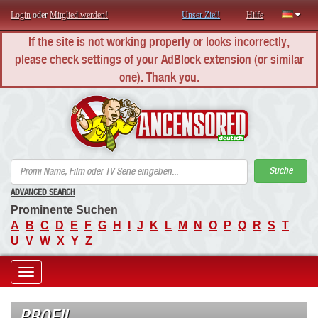
Login
oder
Mitglied werden!
Unser Ziel!
Hilfe
If the site is not working properly or looks incorrectly,
please check settings of your AdBlock extension (or similar
one). Thank you.
AN
Suche
ADVANCED SEARCH
Prominente Suchen
A
B
C
D
E
F
G
H
I
J
K
L
M
N
O
P
Q
R
S
T
U
V
W
X
Y
Z
Toggle
navigation
PROFIL