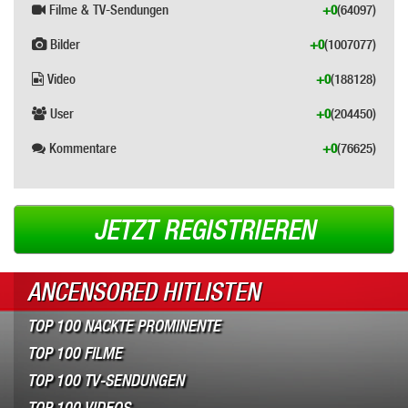
Filme & TV-Sendungen
+0
(64097)
Bilder
+0
(1007077)
Video
+0
(188128)
User
+0
(204450)
Kommentare
+0
(76625)
JETZT REGISTRIEREN
ANCENSORED HITLISTEN
TOP 100 NACKTE PROMINENTE
TOP 100 FILME
TOP 100 TV-SENDUNGEN