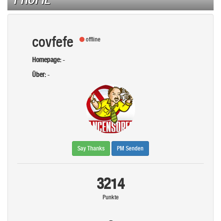
covfefe
offline
Homepage:
-
Über:
-
Say Thanks
PM Senden
3214
Punkte