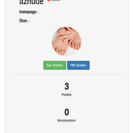
aznude
Homepage:
-
Über:
-
Say Thanks
PM Senden
3
Punkte
0
Kommentare