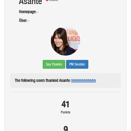
Asante
Homepage:
-
Über:
-
Say Thanks
PM Senden
The following users thanked Asante:
hhhhhhhhhhhh
41
Punkte
9