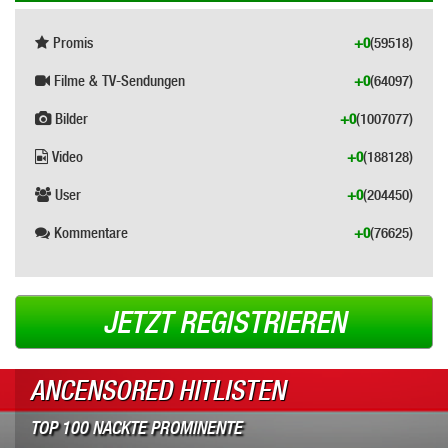
Promis
+0
(59518)
Filme & TV-Sendungen
+0
(64097)
Bilder
+0
(1007077)
Video
+0
(188128)
User
+0
(204450)
Kommentare
+0
(76625)
JETZT REGISTRIEREN
ANCENSORED HITLISTEN
TOP 100 NACKTE PROMINENTE