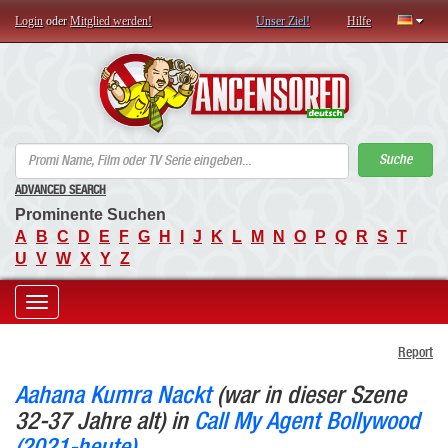
Login
oder
Mitglied werden!
Unser Ziel!
Hilfe
AN
Suche
ADVANCED SEARCH
Prominente Suchen
A
B
C
D
E
F
G
H
I
J
K
L
M
N
O
P
Q
R
S
T
U
V
W
X
Y
Z
Toggle
Report
navigation
Aahana Kumra Nackt
(war in dieser Szene
32-37 Jahre alt) in
Call My Agent Bollywood
(2021-heute)