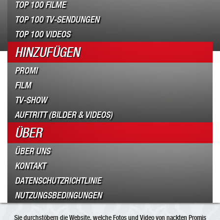
TOP 100 FILME
TOP 100 TV-SENDUNGEN
TOP 100 VIDEOS
HINZUFÜGEN
PROMI
FILM
TV-SHOW
AUFTRITT (BILDER & VIDEOS)
ÜBER
ÜBER UNS
KONTAKT
DATENSCHUTZRICHTLINIE
NUTZUNGSBEDINGUNGEN
Sie durchstöbern die Website, welche Fotos und Video von nackten Promis